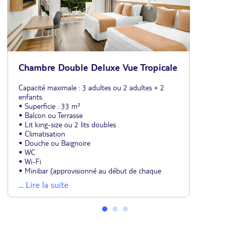
Chambre Double Deluxe Vue Tropicale
Capacité maximale : 3 adultes ou 2 adultes + 2
enfants.
• Superficie : 33 m²
• Balcon ou Terrasse
• Lit king-size ou 2 lits doubles
• Climatisation
• Douche ou Baignoire
• WC
• Wi-Fi
• Minibar (approvisionné au début de chaque
séjour)
... Lire la suite
• Coffre-fort
• Télévision
• Nécessaire à thé/café
• Fer et table à repasser
• Sèche-cheveux