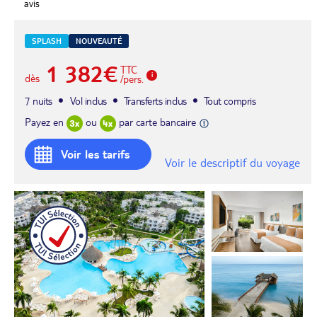
avis
SPLASH
NOUVEAUTÉ
1 382€
TTC
dès
/pers.
7 nuits
Vol inclus
Transferts inclus
Tout compris
Payez en
ou
par carte bancaire
Voir les tarifs
Voir le descriptif du voyage