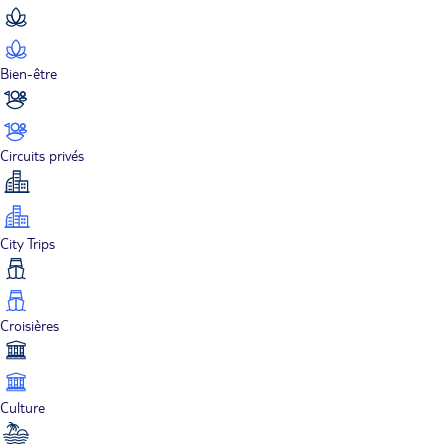
Bien-être
Circuits privés
City Trips
Croisières
Culture