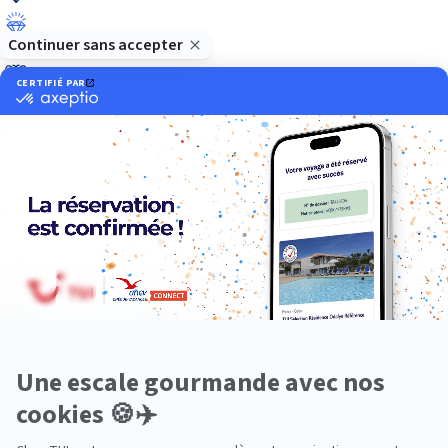
Luxe
Nature
Neige
Plongée
Premium