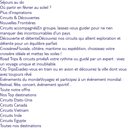
Séjours au ski
Où partir en février au soleil ?
Plus d'inspirations
Circuits & Découvertes
Nouvelles Frontières
Circuits accompagnés
En groupe, laissez-vous guider pour ne rien
manquer des incontournables d'un pays.
Découverte et détente
Découvrez nos circuits qui allient exploration et
détente pour un équilibre parfait.
Croisières
Fluviale, côtière, maritime ou expédition, choisissez votre
croisière idéale et mettez les voiles !
Road Trips & circuits privés
A votre rythme ou guidé par un expert : vivez
un voyage unique et inoubliable.
City Trips
Evadez-vous en train ou en avion et découvrez la ville dont vous
avez toujours rêvé.
Evènements du monde
Voyagez et participez à un évènement mondial :
festival, fête, concert, évènement sportif...
Toute notre offre
Nos Top destinations
Circuits Etats-Unis
Circuits Canada
Circuits Vietnam
Circuits Inde
Circuits Egypte
Toutes nos destinations