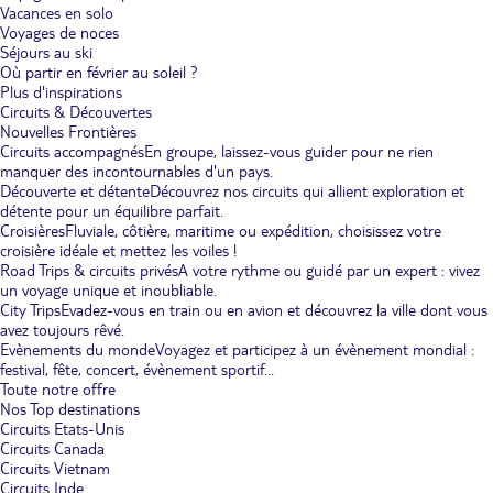
Vacances en solo
Voyages de noces
Séjours au ski
Où partir en février au soleil ?
Plus d'inspirations
Circuits & Découvertes
Nouvelles Frontières
Circuits accompagnés
En groupe, laissez-vous guider pour ne rien
manquer des incontournables d'un pays.
Découverte et détente
Découvrez nos circuits qui allient exploration et
détente pour un équilibre parfait.
Croisières
Fluviale, côtière, maritime ou expédition, choisissez votre
croisière idéale et mettez les voiles !
Road Trips & circuits privés
A votre rythme ou guidé par un expert : vivez
un voyage unique et inoubliable.
City Trips
Evadez-vous en train ou en avion et découvrez la ville dont vous
avez toujours rêvé.
Evènements du monde
Voyagez et participez à un évènement mondial :
festival, fête, concert, évènement sportif...
Toute notre offre
Nos Top destinations
Circuits Etats-Unis
Circuits Canada
Circuits Vietnam
Circuits Inde