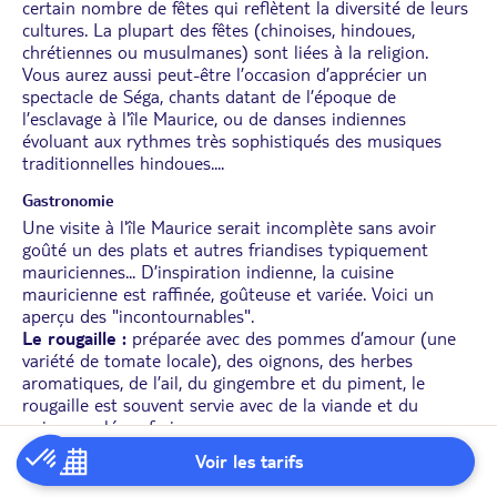
certain nombre de fêtes qui reflètent la diversité de leurs
cultures. La plupart des fêtes (chinoises, hindoues,
chrétiennes ou musulmanes) sont liées à la religion.
Vous aurez aussi peut-être l’occasion d’apprécier un
spectacle de Séga, chants datant de l’époque de
l’esclavage à l'île Maurice, ou de danses indiennes
évoluant aux rythmes très sophistiqués des musiques
traditionnelles hindoues....
Gastronomie
Une visite à l'île Maurice serait incomplète sans avoir
goûté un des plats et autres friandises typiquement
mauriciennes... D’inspiration indienne, la cuisine
mauricienne est raffinée, goûteuse et variée. Voici un
aperçu des "incontournables".
Le rougaille :
préparée avec des pommes d’amour (une
variété de tomate locale), des oignons, des herbes
aromatiques, de l’ail, du gingembre et du piment, le
rougaille est souvent servie avec de la viande et du
poisson salé ou frais.
Salade de coeur de palmiste :
servi en salade ou braisé,
Voir les tarifs
c’est une spécialité de la cuisine
...