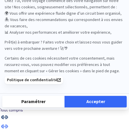
Road Trips
Safari
Sénior
Tennis
Tout compris