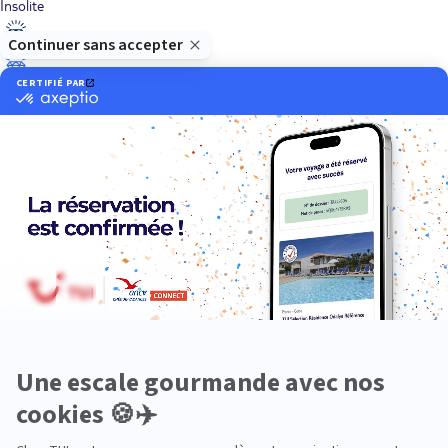
Insolite
Luxe
Nature
Neige
Plongée
Premium