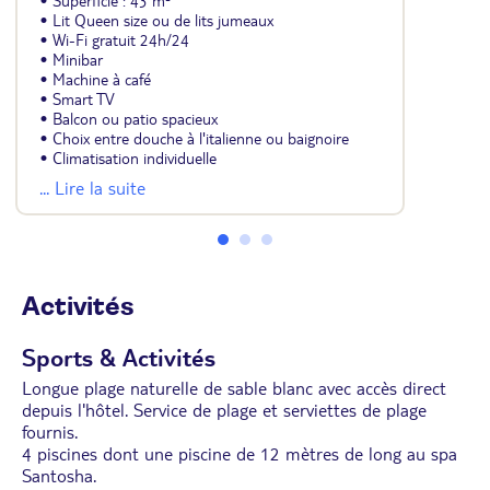
• Superficie : 43 m²
• Lit Queen size ou de lits jumeaux
• Wi-Fi gratuit 24h/24
• Minibar
• Machine à café
• Smart TV
• Balcon ou patio spacieux
• Choix entre douche à l'italienne ou baignoire
• Climatisation individuelle
• Ventilateur de plafond
... Lire la suite
• Coffre-fort
• Sèche-cheveux
• Facilités thé et café
• Peignoir et pantoufles
Activités
Sports & Activités
Longue plage naturelle de sable blanc avec accès direct
depuis l'hôtel. Service de plage et serviettes de plage
fournis.
4 piscines dont une piscine de 12 mètres de long au spa
Santosha.