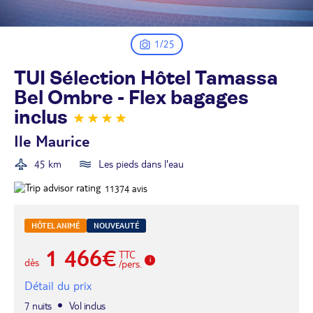
1/25
TUI Sélection Hôtel Tamassa
Bel Ombre - Flex bagages
inclus
Ile Maurice
45 km
Les pieds dans l'eau
11374
avis
HÔTEL ANIMÉ
NOUVEAUTÉ
1 466€
TTC
dès
/pers.
Détail du prix
7 nuits
Vol inclus