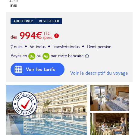
2445
avis
ADULT ONLY
BEST SELLER
994€
TTC
dès
/pers.
7 nuits
Vol inclus
Transferts inclus
Demi-pension
Payez en
ou
par carte bancaire
Voir les tarifs
Voir le descriptif du voyage