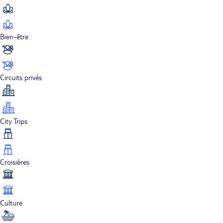
Bien-être
Circuits privés
City Trips
Croisières
Culture