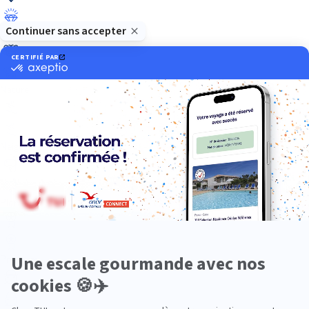
Luxe
Nature
Neige
Plongée
Premium