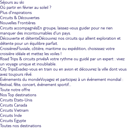
Séjours au ski
Où partir en février au soleil ?
Plus d'inspirations
Circuits & Découvertes
Nouvelles Frontières
Circuits accompagnés
En groupe, laissez-vous guider pour ne rien
manquer des incontournables d'un pays.
Découverte et détente
Découvrez nos circuits qui allient exploration et
détente pour un équilibre parfait.
Croisières
Fluviale, côtière, maritime ou expédition, choisissez votre
croisière idéale et mettez les voiles !
Road Trips & circuits privés
A votre rythme ou guidé par un expert : vivez
un voyage unique et inoubliable.
City Trips
Evadez-vous en train ou en avion et découvrez la ville dont vous
avez toujours rêvé.
Evènements du monde
Voyagez et participez à un évènement mondial :
festival, fête, concert, évènement sportif...
Toute notre offre
Nos Top destinations
Circuits Etats-Unis
Circuits Canada
Circuits Vietnam
Circuits Inde
Circuits Egypte
Toutes nos destinations