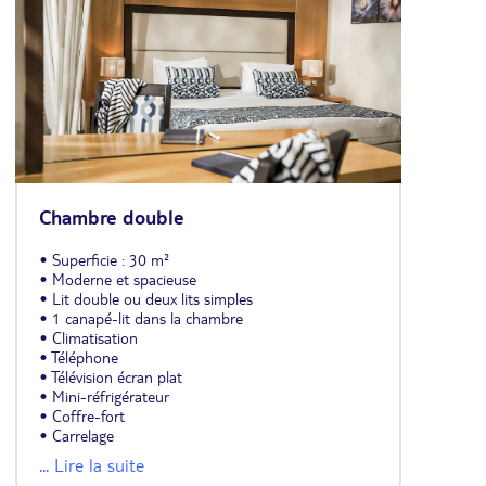
Chambre double
• Superficie : 30 m²
• Moderne et spacieuse
• Lit double ou deux lits simples
• 1 canapé-lit dans la chambre
• Climatisation
• Téléphone
• Télévision écran plat
• Mini-réfrigérateur
• Coffre-fort
• Carrelage
• Salle de bains avec bagnoire
... Lire la suite
• Sèche-cheveux