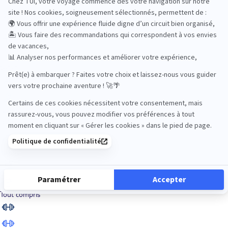
Road Trips
Safari
Sénior
Tennis
Tout compris