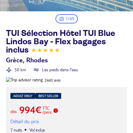
1/49
TUI Sélection Hôtel TUI Blue
Lindos Bay - Flex bagages
inclus
Grèce, Rhodes
50 km
Les pieds dans l'eau
2443
avis
ADULT ONLY
BEST SELLER
994€
TTC
dès
/pers.
Détail du prix
7 nuits
Vol inclus