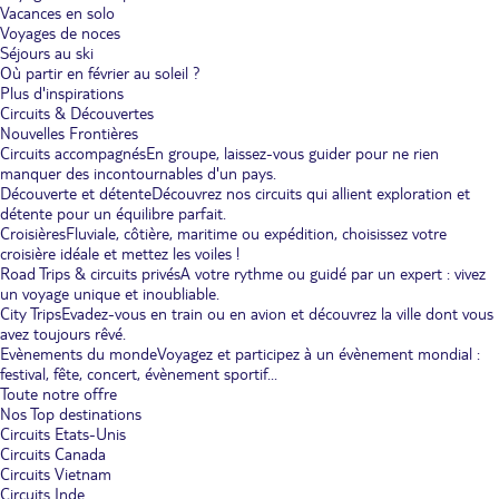
Vacances en solo
Voyages de noces
Séjours au ski
Où partir en février au soleil ?
Plus d'inspirations
Circuits & Découvertes
Nouvelles Frontières
Circuits accompagnés
En groupe, laissez-vous guider pour ne rien
manquer des incontournables d'un pays.
Découverte et détente
Découvrez nos circuits qui allient exploration et
détente pour un équilibre parfait.
Croisières
Fluviale, côtière, maritime ou expédition, choisissez votre
croisière idéale et mettez les voiles !
Road Trips & circuits privés
A votre rythme ou guidé par un expert : vivez
un voyage unique et inoubliable.
City Trips
Evadez-vous en train ou en avion et découvrez la ville dont vous
avez toujours rêvé.
Evènements du monde
Voyagez et participez à un évènement mondial :
festival, fête, concert, évènement sportif...
Toute notre offre
Nos Top destinations
Circuits Etats-Unis
Circuits Canada
Circuits Vietnam
Circuits Inde