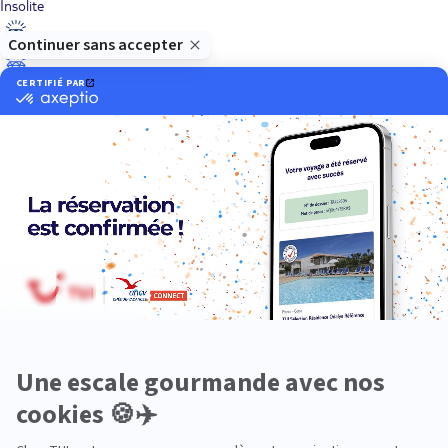
Insolite
Luxe
Nature
Neige
Plongée
Premium