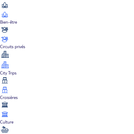
Bien-être
Circuits privés
City Trips
Croisières
Culture