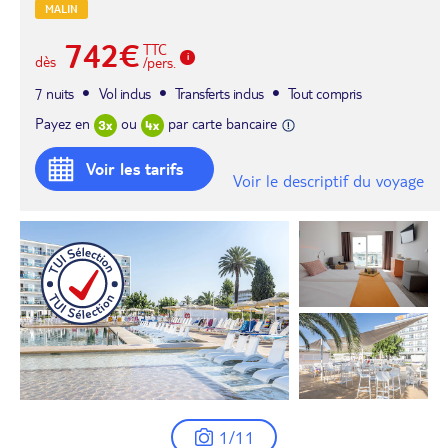
MALIN
742€
TTC
dès
/pers.
7 nuits
Vol inclus
Transferts inclus
Tout compris
Payez en
ou
par carte bancaire
Voir les tarifs
Voir le descriptif du voyage
1/11