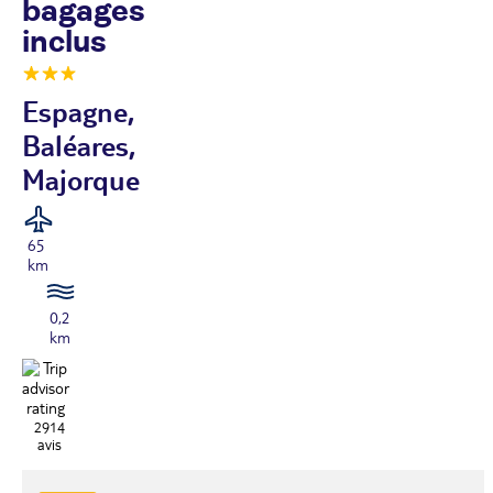
bagages
inclus
Espagne,
Baléares,
Majorque
65
km
0,2
km
2914
avis