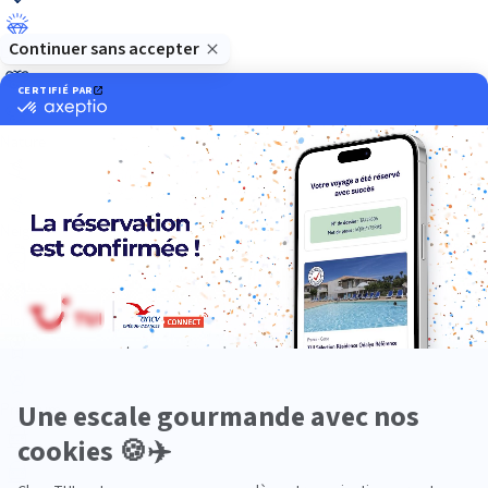
Luxe
Nature
Neige
Plongée
Premium