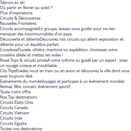
Séjours au ski
Où partir en février au soleil ?
Plus d'inspirations
Circuits & Découvertes
Nouvelles Frontières
Circuits accompagnés
En groupe, laissez-vous guider pour ne rien
manquer des incontournables d'un pays.
Découverte et détente
Découvrez nos circuits qui allient exploration et
détente pour un équilibre parfait.
Croisières
Fluviale, côtière, maritime ou expédition, choisissez votre
croisière idéale et mettez les voiles !
Road Trips & circuits privés
A votre rythme ou guidé par un expert : vivez
un voyage unique et inoubliable.
City Trips
Evadez-vous en train ou en avion et découvrez la ville dont vous
avez toujours rêvé.
Evènements du monde
Voyagez et participez à un évènement mondial :
festival, fête, concert, évènement sportif...
Toute notre offre
Nos Top destinations
Circuits Etats-Unis
Circuits Canada
Circuits Vietnam
Circuits Inde
Circuits Egypte
Toutes nos destinations