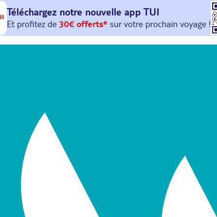
Téléchargez notre nouvelle
app TUI
Et profitez de
30€ offerts*
sur votre
prochain
voyage !
avec le code :
HAPPYAPP