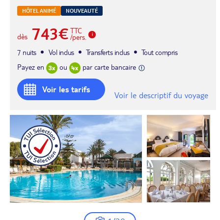
HÔTEL ANIMÉ
NOUVEAUTÉ
743€
TTC
dès
/pers.
7 nuits
Vol inclus
Transferts inclus
Tout compris
Payez en
ou
par carte bancaire
Voir les tarifs
Voir le descriptif du voyage