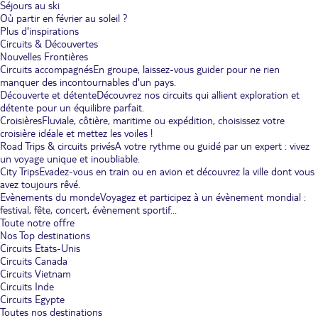
Séjours au ski
Où partir en février au soleil ?
Plus d'inspirations
Circuits & Découvertes
Nouvelles Frontières
Circuits accompagnés
En groupe, laissez-vous guider pour ne rien
manquer des incontournables d'un pays.
Découverte et détente
Découvrez nos circuits qui allient exploration et
détente pour un équilibre parfait.
Croisières
Fluviale, côtière, maritime ou expédition, choisissez votre
croisière idéale et mettez les voiles !
Road Trips & circuits privés
A votre rythme ou guidé par un expert : vivez
un voyage unique et inoubliable.
City Trips
Evadez-vous en train ou en avion et découvrez la ville dont vous
avez toujours rêvé.
Evènements du monde
Voyagez et participez à un évènement mondial :
festival, fête, concert, évènement sportif...
Toute notre offre
Nos Top destinations
Circuits Etats-Unis
Circuits Canada
Circuits Vietnam
Circuits Inde
Circuits Egypte
Toutes nos destinations