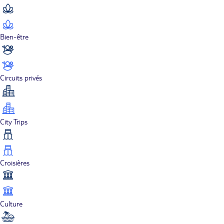
Bien-être
Circuits privés
City Trips
Croisières
Culture