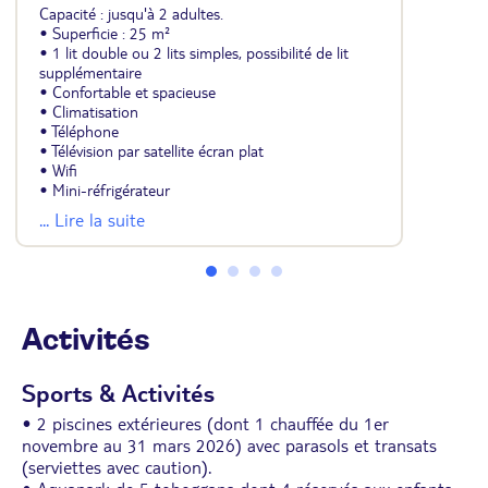
Capacité : jusqu'à 2 adultes.
• Superficie : 25 m²
• 1 lit double ou 2 lits simples, possibilité de lit
supplémentaire
• Confortable et spacieuse
• Climatisation
• Téléphone
• Télévision par satellite écran plat
• Wifi
• Mini-réfrigérateur
• Coffre-fort (payant)
... Lire la suite
• Carrelage
• Salle de douche avec sèche-cheveux
• Balcon ou terrasse (5 m²)
Activités
Sports & Activités
• 2 piscines extérieures (dont 1 chauffée du 1er
novembre au 31 mars 2026) avec parasols et transats
(serviettes avec caution).