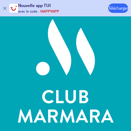
Hôtels & Clubs
Nouvelle
app TUI
30€ offerts*
sur votre
voyage !
Télécharger
avec le code :
HAPPYAPP