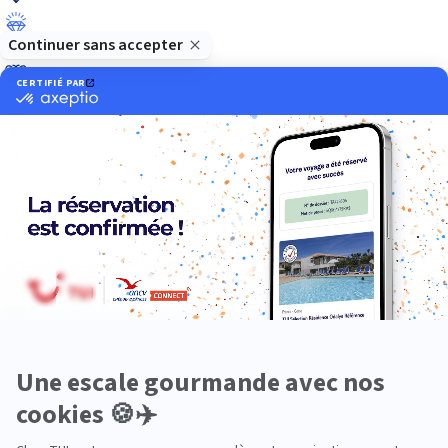
Luxe
Nature
Neige
Plongée
Premium