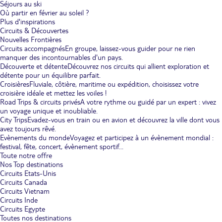
Séjours au ski
Où partir en février au soleil ?
Plus d'inspirations
Circuits & Découvertes
Nouvelles Frontières
Circuits accompagnés
En groupe, laissez-vous guider pour ne rien
manquer des incontournables d'un pays.
Découverte et détente
Découvrez nos circuits qui allient exploration et
détente pour un équilibre parfait.
Croisières
Fluviale, côtière, maritime ou expédition, choisissez votre
croisière idéale et mettez les voiles !
Road Trips & circuits privés
A votre rythme ou guidé par un expert : vivez
un voyage unique et inoubliable.
City Trips
Evadez-vous en train ou en avion et découvrez la ville dont vous
avez toujours rêvé.
Evènements du monde
Voyagez et participez à un évènement mondial :
festival, fête, concert, évènement sportif...
Toute notre offre
Nos Top destinations
Circuits Etats-Unis
Circuits Canada
Circuits Vietnam
Circuits Inde
Circuits Egypte
Toutes nos destinations