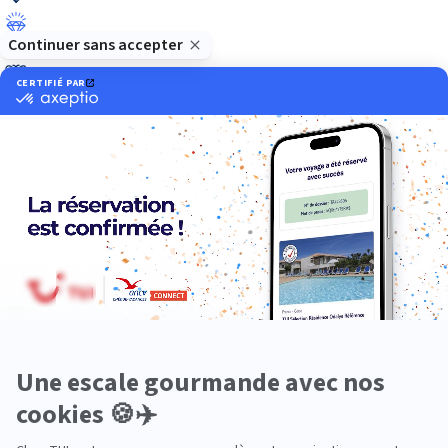
Luxe
Nature
Neige
Plongée
Premium