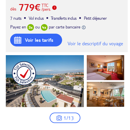
779€
TTC
dès
/pers.
7 nuits
Vol inclus
Transferts inclus
Petit déjeuner
Payez en
ou
par carte bancaire
Voir les tarifs
Voir le descriptif du voyage
1/13