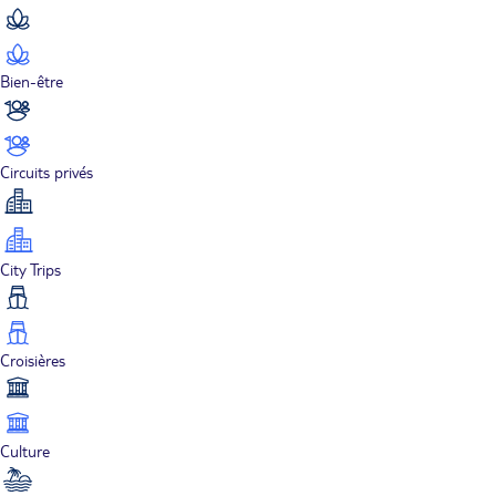
Bien-être
Circuits privés
City Trips
Croisières
Culture