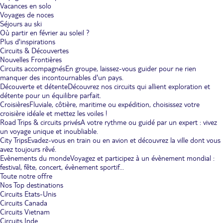
Vacances en solo
Voyages de noces
Séjours au ski
Où partir en février au soleil ?
Plus d'inspirations
Circuits & Découvertes
Nouvelles Frontières
Circuits accompagnés
En groupe, laissez-vous guider pour ne rien
manquer des incontournables d'un pays.
Découverte et détente
Découvrez nos circuits qui allient exploration et
détente pour un équilibre parfait.
Croisières
Fluviale, côtière, maritime ou expédition, choisissez votre
croisière idéale et mettez les voiles !
Road Trips & circuits privés
A votre rythme ou guidé par un expert : vivez
un voyage unique et inoubliable.
City Trips
Evadez-vous en train ou en avion et découvrez la ville dont vous
avez toujours rêvé.
Evènements du monde
Voyagez et participez à un évènement mondial :
festival, fête, concert, évènement sportif...
Toute notre offre
Nos Top destinations
Circuits Etats-Unis
Circuits Canada
Circuits Vietnam
Circuits Inde