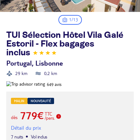
1/13
TUI Sélection Hôtel Vila Galé
Estoril - Flex bagages
inclus
Portugal, Lisbonne
29 km
0,2 km
649
avis
MALIN
NOUVEAUTÉ
779€
TTC
dès
/pers.
Détail du prix
7 nuits
Vol inclus