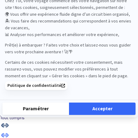
Road Trips
Safari
Sénior
Tennis
Tout compris