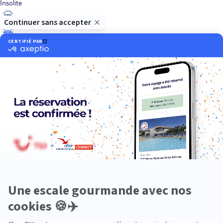
Insolite
Luxe
Nature
Neige
Plongée
Premium