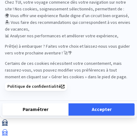
Luxe
Nature
Neige
Plongée
Premium