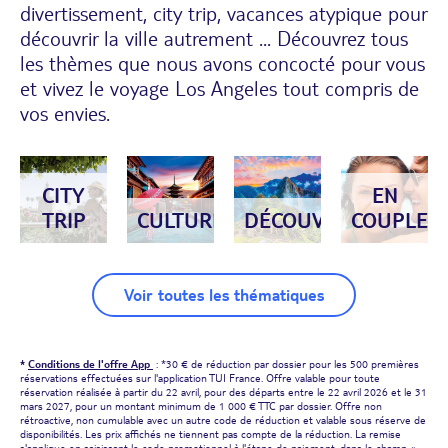
divertissement, city trip, vacances atypique pour
découvrir la ville autrement ... Découvrez tous
les thèmes que nous avons concocté pour vous
et vivez le voyage Los Angeles tout compris de
vos envies.
CITY
EN
TRIP
CULTURE
DÉCOUVERTE
COUPLE
Voir toutes les thématiques
*
Conditions de l'offre App
: *30 € de réduction par dossier pour les 500 premières
réservations effectuées sur l'application TUI France. Offre valable pour toute
réservation réalisée à partir du 22 avril, pour des départs entre le 22 avril 2026 et le 31
mars 2027, pour un montant minimum de 1 000 € TTC par dossier. Offre non
rétroactive, non cumulable avec un autre code de réduction et valable sous réserve de
disponibilités. Les prix affichés ne tiennent pas compte de la réduction. La remise
s'applique en saisissant le code promotionnel à l'étape de paiement, dans le champ «