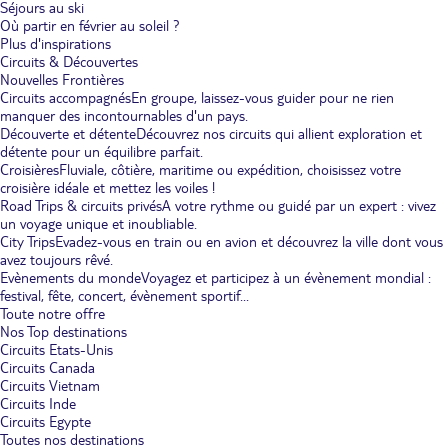
Séjours au ski
Où partir en février au soleil ?
Plus d'inspirations
Circuits & Découvertes
Nouvelles Frontières
Circuits accompagnés
En groupe, laissez-vous guider pour ne rien
manquer des incontournables d'un pays.
Découverte et détente
Découvrez nos circuits qui allient exploration et
détente pour un équilibre parfait.
Croisières
Fluviale, côtière, maritime ou expédition, choisissez votre
croisière idéale et mettez les voiles !
Road Trips & circuits privés
A votre rythme ou guidé par un expert : vivez
un voyage unique et inoubliable.
City Trips
Evadez-vous en train ou en avion et découvrez la ville dont vous
avez toujours rêvé.
Evènements du monde
Voyagez et participez à un évènement mondial :
festival, fête, concert, évènement sportif...
Toute notre offre
Nos Top destinations
Circuits Etats-Unis
Circuits Canada
Circuits Vietnam
Circuits Inde
Circuits Egypte
Toutes nos destinations