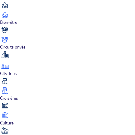
Bien-être
Circuits privés
City Trips
Croisières
Culture