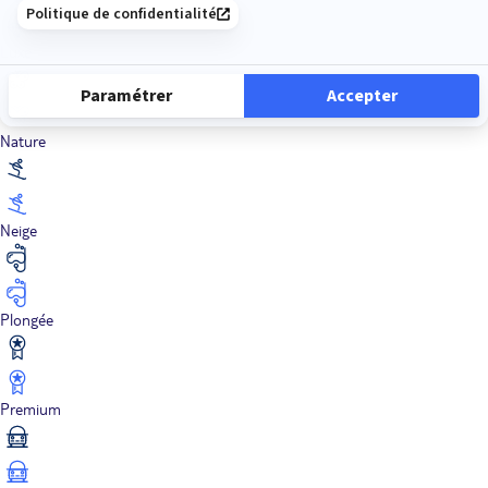
Luxe
Nature
Neige
Plongée
Premium