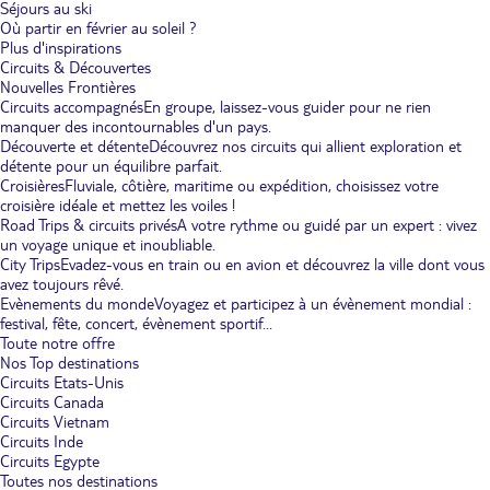
Séjours au ski
Où partir en février au soleil ?
Plus d'inspirations
Circuits & Découvertes
Nouvelles Frontières
Circuits accompagnés
En groupe, laissez-vous guider pour ne rien
manquer des incontournables d'un pays.
Découverte et détente
Découvrez nos circuits qui allient exploration et
détente pour un équilibre parfait.
Croisières
Fluviale, côtière, maritime ou expédition, choisissez votre
croisière idéale et mettez les voiles !
Road Trips & circuits privés
A votre rythme ou guidé par un expert : vivez
un voyage unique et inoubliable.
City Trips
Evadez-vous en train ou en avion et découvrez la ville dont vous
avez toujours rêvé.
Evènements du monde
Voyagez et participez à un évènement mondial :
festival, fête, concert, évènement sportif...
Toute notre offre
Nos Top destinations
Circuits Etats-Unis
Circuits Canada
Circuits Vietnam
Circuits Inde
Circuits Egypte
Toutes nos destinations