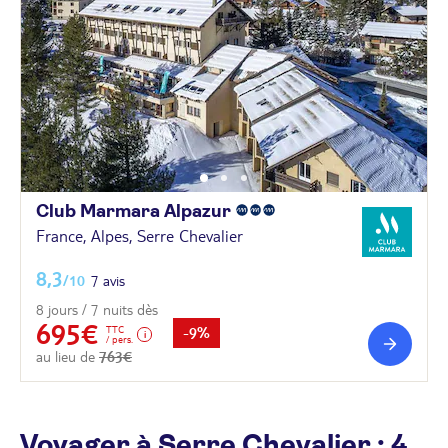
Club Marmara
Alpazur
France, Alpes, Serre Chevalier
8,3
/10
7 avis
8 jours / 7 nuits dès
695€
TTC
-9%
/ pers.
au lieu de
763€
Voyager à Serre Chevalier : 4