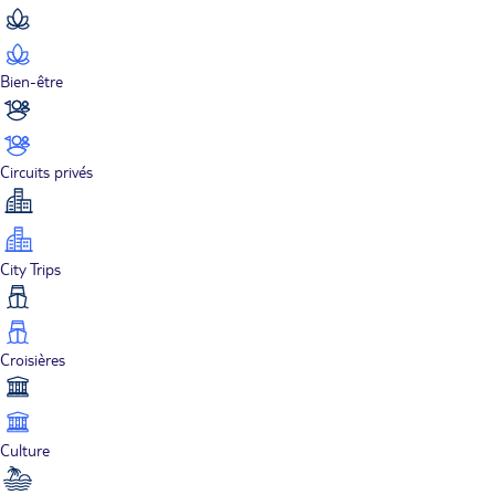
Bien-être
Circuits privés
City Trips
Croisières
Culture