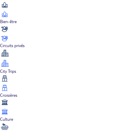
Bien-être
Circuits privés
City Trips
Croisières
Culture