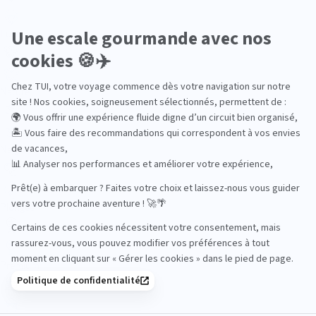
Luxe
Nature
Neige
Plongée
Premium