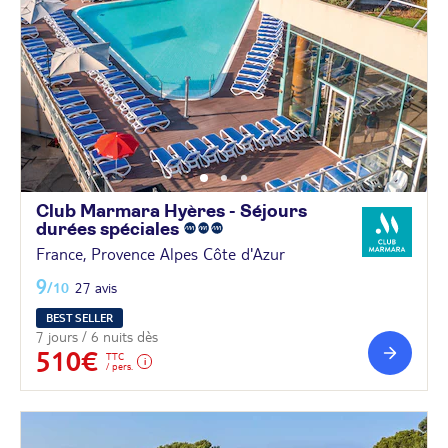
Club Marmara Hyères - Séjours
durées
spéciales
France, Provence Alpes Côte d'Azur
9
/10
27 avis
BEST SELLER
7 jours / 6 nuits dès
510€
TTC
/ pers.