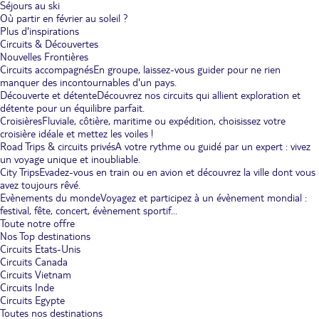
Séjours au ski
Où partir en février au soleil ?
Plus d'inspirations
Circuits & Découvertes
Nouvelles Frontières
Circuits accompagnés
En groupe, laissez-vous guider pour ne rien
manquer des incontournables d'un pays.
Découverte et détente
Découvrez nos circuits qui allient exploration et
détente pour un équilibre parfait.
Croisières
Fluviale, côtière, maritime ou expédition, choisissez votre
croisière idéale et mettez les voiles !
Road Trips & circuits privés
A votre rythme ou guidé par un expert : vivez
un voyage unique et inoubliable.
City Trips
Evadez-vous en train ou en avion et découvrez la ville dont vous
avez toujours rêvé.
Evènements du monde
Voyagez et participez à un évènement mondial :
festival, fête, concert, évènement sportif...
Toute notre offre
Nos Top destinations
Circuits Etats-Unis
Circuits Canada
Circuits Vietnam
Circuits Inde
Circuits Egypte
Toutes nos destinations