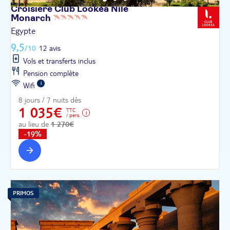
Croisière Club Lookéa Nile
Monarch
Egypte
9,5
/10
12 avis
Vols et transferts inclus
Pension complète
Wifi
8 jours / 7 nuits dès
1 035€
TTC
/ pers.
au lieu de
1 270€
-19%
PRIMOS