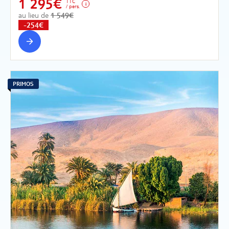
1 295€
TTC
/ pers.
au lieu de
1 549€
-254€
PRIMOS