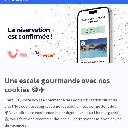
Bien-être
Circuits privés
City Trips
Croisières
Culture