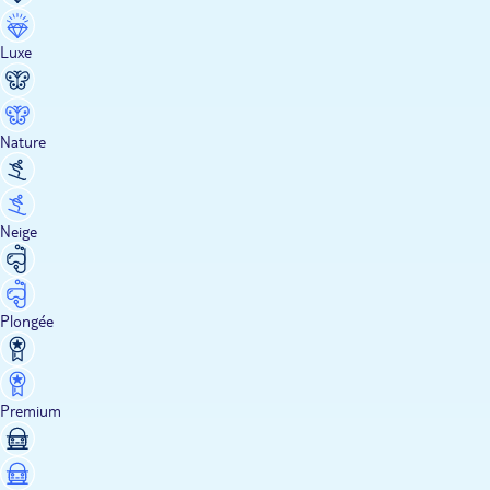
Luxe
Nature
Neige
Plongée
Premium