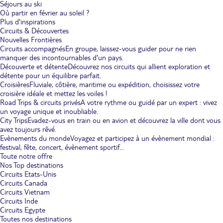
Séjours au ski
Où partir en février au soleil ?
Plus d'inspirations
Circuits & Découvertes
Nouvelles Frontières
Circuits accompagnés
En groupe, laissez-vous guider pour ne rien
manquer des incontournables d'un pays.
Découverte et détente
Découvrez nos circuits qui allient exploration et
détente pour un équilibre parfait.
Croisières
Fluviale, côtière, maritime ou expédition, choisissez votre
croisière idéale et mettez les voiles !
Road Trips & circuits privés
A votre rythme ou guidé par un expert : vivez
un voyage unique et inoubliable.
City Trips
Evadez-vous en train ou en avion et découvrez la ville dont vous
avez toujours rêvé.
Evènements du monde
Voyagez et participez à un évènement mondial :
festival, fête, concert, évènement sportif...
Toute notre offre
Nos Top destinations
Circuits Etats-Unis
Circuits Canada
Circuits Vietnam
Circuits Inde
Circuits Egypte
Toutes nos destinations