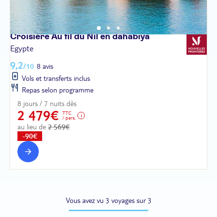
Croisière Au fil du Nil en
dahabiya
Egypte
9,2
/10
8 avis
Vols et transferts inclus
Repas selon programme
8 jours / 7 nuits dès
2 479€
TTC
/ pers.
au lieu de
2 569€
-90€
Vous avez vu 3 voyages sur 3