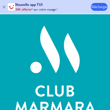
Nouvelle
app TUI
Télécharger
30€ offerts*
sur votre
voyage !
Hôtels & Clubs
avec le code :
HAPPYAPP