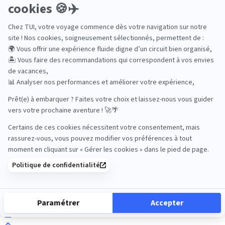
Océan Indien
Nos thématiques
Actif
Adult only