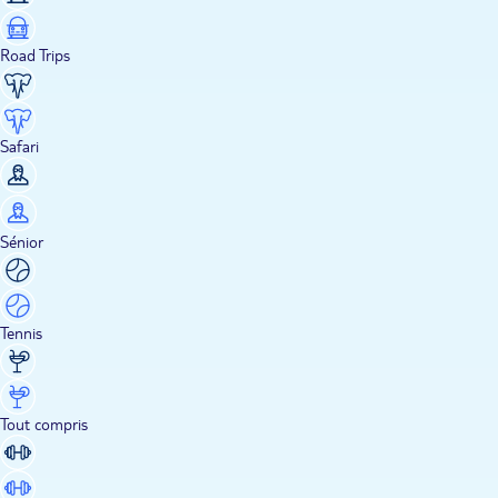
Road Trips
Safari
Sénior
Tennis
Tout compris