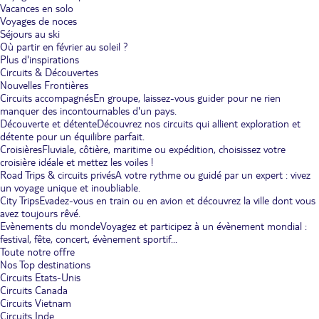
Vacances en solo
Voyages de noces
Séjours au ski
Où partir en février au soleil ?
Plus d'inspirations
Circuits & Découvertes
Nouvelles Frontières
Circuits accompagnés
En groupe, laissez-vous guider pour ne rien
manquer des incontournables d'un pays.
Découverte et détente
Découvrez nos circuits qui allient exploration et
détente pour un équilibre parfait.
Croisières
Fluviale, côtière, maritime ou expédition, choisissez votre
croisière idéale et mettez les voiles !
Road Trips & circuits privés
A votre rythme ou guidé par un expert : vivez
un voyage unique et inoubliable.
City Trips
Evadez-vous en train ou en avion et découvrez la ville dont vous
avez toujours rêvé.
Evènements du monde
Voyagez et participez à un évènement mondial :
festival, fête, concert, évènement sportif...
Toute notre offre
Nos Top destinations
Circuits Etats-Unis
Circuits Canada
Circuits Vietnam
Circuits Inde