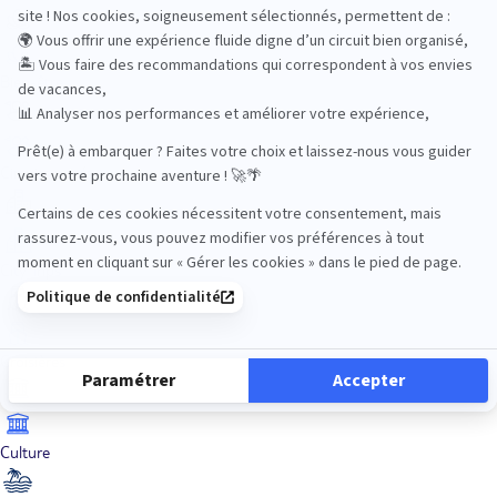
Bien-être
Circuits privés
City Trips
Croisières
Culture