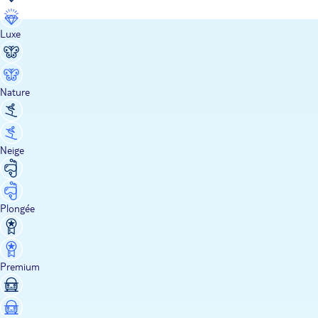
Luxe
Nature
Neige
Plongée
Premium