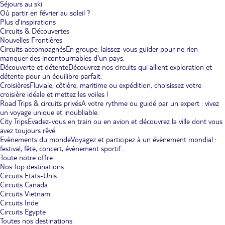
Séjours au ski
Où partir en février au soleil ?
Plus d'inspirations
Circuits & Découvertes
Nouvelles Frontières
Circuits accompagnés
En groupe, laissez-vous guider pour ne rien
manquer des incontournables d'un pays.
Découverte et détente
Découvrez nos circuits qui allient exploration et
détente pour un équilibre parfait.
Croisières
Fluviale, côtière, maritime ou expédition, choisissez votre
croisière idéale et mettez les voiles !
Road Trips & circuits privés
A votre rythme ou guidé par un expert : vivez
un voyage unique et inoubliable.
City Trips
Evadez-vous en train ou en avion et découvrez la ville dont vous
avez toujours rêvé.
Evènements du monde
Voyagez et participez à un évènement mondial :
festival, fête, concert, évènement sportif...
Toute notre offre
Nos Top destinations
Circuits Etats-Unis
Circuits Canada
Circuits Vietnam
Circuits Inde
Circuits Egypte
Toutes nos destinations