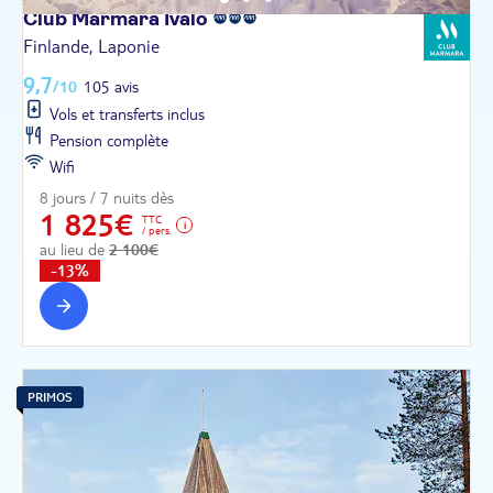
Club Marmara
Ivalo
Finlande, Laponie
9,7
/10
105 avis
Vols et transferts inclus
Pension complète
Wifi
8 jours / 7 nuits dès
1 825€
TTC
/ pers.
au lieu de
2 100€
-13%
PRIMOS