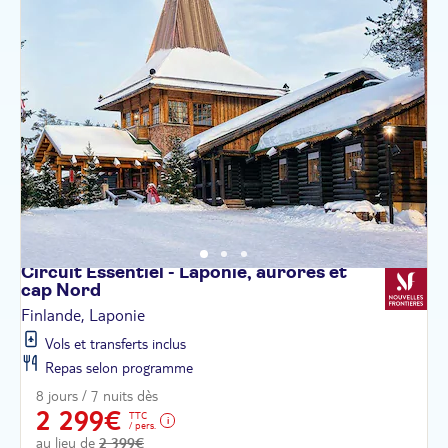
Circuit Essentiel - Laponie, aurores et
cap
Nord
Finlande, Laponie
Vols et transferts inclus
Repas selon programme
8 jours / 7 nuits dès
2 299€
TTC
/ pers.
au lieu de
2 399€