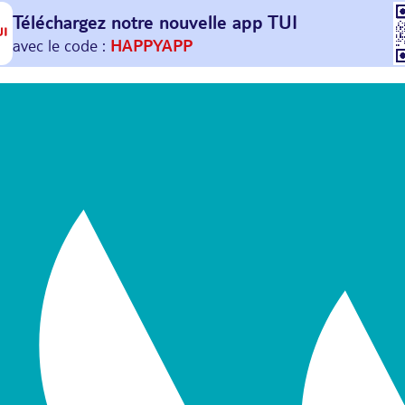
Téléchargez notre nouvelle
app TUI
Et profitez de
30€ offerts*
sur votre
prochain
voyage !
avec le code :
HAPPYAPP