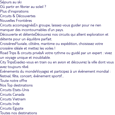
Séjours au ski
Où partir en février au soleil ?
Plus d'inspirations
Circuits & Découvertes
Nouvelles Frontières
Circuits accompagnés
En groupe, laissez-vous guider pour ne rien
manquer des incontournables d'un pays.
Découverte et détente
Découvrez nos circuits qui allient exploration et
détente pour un équilibre parfait.
Croisières
Fluviale, côtière, maritime ou expédition, choisissez votre
croisière idéale et mettez les voiles !
Road Trips & circuits privés
A votre rythme ou guidé par un expert : vivez
un voyage unique et inoubliable.
City Trips
Evadez-vous en train ou en avion et découvrez la ville dont vous
avez toujours rêvé.
Evènements du monde
Voyagez et participez à un évènement mondial :
festival, fête, concert, évènement sportif...
Toute notre offre
Nos Top destinations
Circuits Etats-Unis
Circuits Canada
Circuits Vietnam
Circuits Inde
Circuits Egypte
Toutes nos destinations