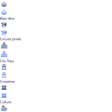
Bien-être
Circuits privés
City Trips
Croisières
Culture