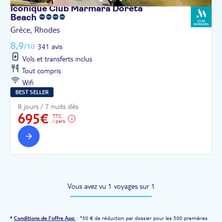
Iconique Club Marmara Doreta
Beach
Grèce, Rhodes
8,9
/10
341 avis
Vols et transferts inclus
Tout compris
Wifi
BEST SELLER
8 jours / 7 nuits dès
695€
TTC
/ pers.
Vous avez vu 1 voyages sur 1
*
Conditions de l'offre App
: *30 € de réduction par dossier pour les 500 premières