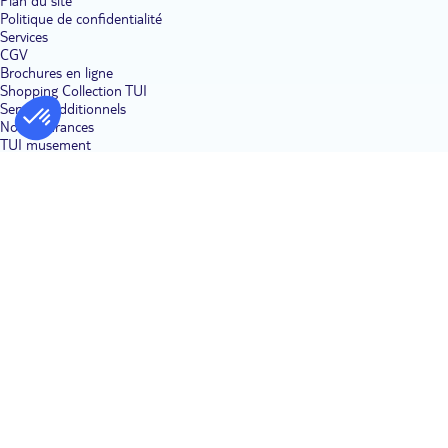
Plan du site
Politique de confidentialité
Services
CGV
Brochures en ligne
Shopping Collection TUI
Services additionnels
Nos assurances
TUI musement
Demande devis groupe
Réservez un vol
Nos Clubs en vidéo
Aides & Contacts
Contactez nous
Nos avis clients
Votre avis sur le site
FAQ
Bon à savoir
Formalités visas
Gérer vos réservations
Bons plans voyage
Séjour
Voyage tout compris
Vacances en famille
Voyage pas cher