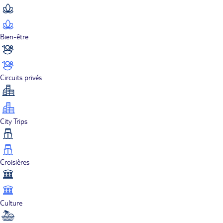
Bien-être
Circuits privés
City Trips
Croisières
Culture