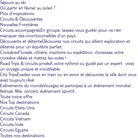
Séjours au ski
Où partir en février au soleil ?
Plus d'inspirations
Circuits & Découvertes
Nouvelles Frontières
Circuits accompagnés
En groupe, laissez-vous guider pour ne rien
manquer des incontournables d'un pays.
Découverte et détente
Découvrez nos circuits qui allient exploration et
détente pour un équilibre parfait.
Croisières
Fluviale, côtière, maritime ou expédition, choisissez votre
croisière idéale et mettez les voiles !
Road Trips & circuits privés
A votre rythme ou guidé par un expert : vivez
un voyage unique et inoubliable.
City Trips
Evadez-vous en train ou en avion et découvrez la ville dont vous
avez toujours rêvé.
Evènements du monde
Voyagez et participez à un évènement mondial :
festival, fête, concert, évènement sportif...
Toute notre offre
Nos Top destinations
Circuits Etats-Unis
Circuits Canada
Circuits Vietnam
Circuits Inde
Circuits Egypte
Toutes nos destinations