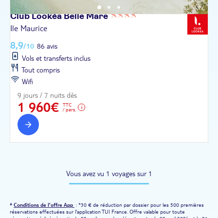
Club Lookéa Belle
Mare
Ile Maurice
8,9
/10
86 avis
Vols et transferts inclus
Tout compris
Wifi
9 jours / 7 nuits dès
1 960€
TTC
/ pers.
Vous avez vu 1 voyages sur 1
*
Conditions de l'offre App
: *30 € de réduction par dossier pour les 500 premières
réservations effectuées sur l'application TUI France. Offre valable pour toute