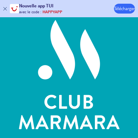
Hôtels & Clubs
Nouvelle
app TUI
Télécharger
30€ offerts*
sur votre
voyage !
avec le code :
HAPPYAPP