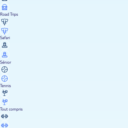
Road Trips
Safari
Sénior
Tennis
Tout compris