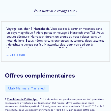
Vous avez vu 2 voyages sur 2
Voyage pas cher à Marrakech.
Vous aspirez à partir en vacances dans
un pays magnifique ? Alors partez en voyage à Marakech avec TUI...Vous
pouvez découvrir Marrakech durant un circuit ou vous relaxer dans un
hôtel de luxe. Beaux hôtels, circuits grandioses, autotours, clubs vacances
: dénichez le voyage parfait. N’attendez plus, pour votre séjour à
Marrakech pas cher, c’est possible avec TUI. Consultez dès maintenant
tous nos bons plans pour Marrakech et profitez de vos vacances où vous
... Lire la suite
le souhaitez.
Un voyage pas cher à Marrakech pour découvrir une perle du
Maroc.
Une visite de Marrakech, ancienne cité impériale de l'ouest du
Maroc, vous permet de découvrir de sublimes mosquées, palais et
Offres complémentaires
jardins et d'explorer le reste du pays.Destination animée et ensoleillée
plus de 300 jours par an, Marrakech, aussi connue sous le nom de «
Perle du Sud » et de « Ville Rouge » vous met face à des trésors
Club Marmara Marrakech
incroyables, de la mosquée de la Koutoubia, véritable symbole de la ville,
au palais de la Bahia, en passant par la place Jemaa el-Fna et les jardins
de la Ménara, remplis d'oliviers. Ne manquez surtout pas le Musée de
*
Conditions de l'offre App
: *30 € de réduction par dossier pour les 500 premières
Marrakech, aussi beau qu'intéressant. L'autre point fort de Marrakech,
réservations effectuées sur l'application TUI France. Offre valable pour toute
c'est sa localisation. Depuis votre hôtel, le Club Marmara Madina ou le
réservation réalisée à partir du 22 avril, pour des départs entre le 22 avril 2026 et le 31
RIU Tikida Garden par exemple, lancez-vous dans un circuit pour
mars 2027, pour un montant minimum de 1 000 € TTC par dossier. Offre non