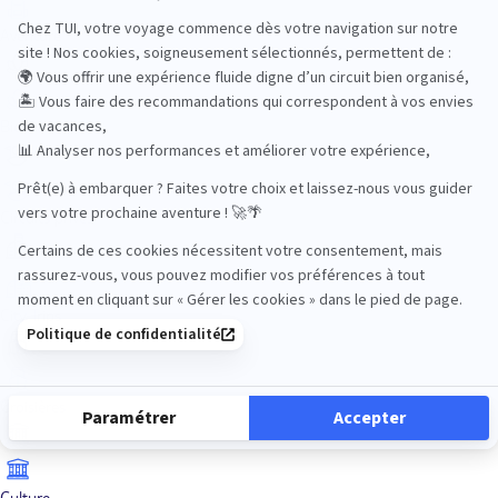
Aventure
Bien-être
Circuits privés
City Trips
Croisières
Culture