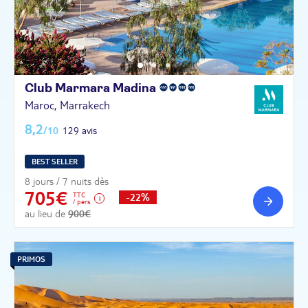
Club Marmara
Madina
Maroc, Marrakech
8,2
/10
129 avis
BEST SELLER
8 jours / 7 nuits dès
705€
TTC
-22%
/ pers.
au lieu de
900€
PRIMOS