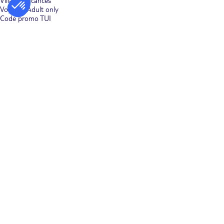
Villages vacances
Voyages Adult only
Code promo TUI