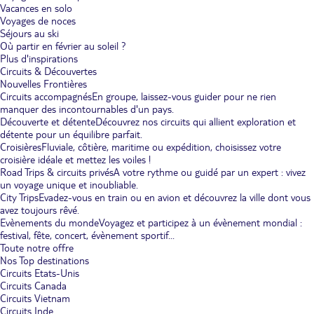
Vacances en solo
Voyages de noces
Séjours au ski
Où partir en février au soleil ?
Plus d'inspirations
Circuits & Découvertes
Nouvelles Frontières
Circuits accompagnés
En groupe, laissez-vous guider pour ne rien
manquer des incontournables d'un pays.
Découverte et détente
Découvrez nos circuits qui allient exploration et
détente pour un équilibre parfait.
Croisières
Fluviale, côtière, maritime ou expédition, choisissez votre
croisière idéale et mettez les voiles !
Road Trips & circuits privés
A votre rythme ou guidé par un expert : vivez
un voyage unique et inoubliable.
City Trips
Evadez-vous en train ou en avion et découvrez la ville dont vous
avez toujours rêvé.
Evènements du monde
Voyagez et participez à un évènement mondial :
festival, fête, concert, évènement sportif...
Toute notre offre
Nos Top destinations
Circuits Etats-Unis
Circuits Canada
Circuits Vietnam
Circuits Inde