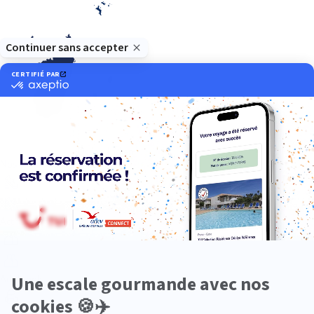
Océan Indien
Nos thématiques
Actif
Adult only