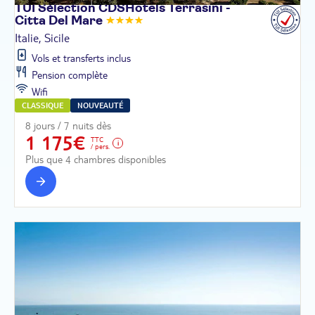
TUI Sélection CDSHotels Terrasini -
Citta Del
Mare
Italie, Sicile
Vols et transferts inclus
Pension complète
Wifi
CLASSIQUE
NOUVEAUTÉ
8 jours / 7 nuits dès
1 175€
TTC
/ pers.
Plus que 4 chambres disponibles