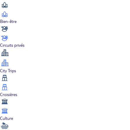
Bien-être
Circuits privés
City Trips
Croisières
Culture