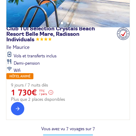
Club TUI Sélection Crystals Beach
Resort Belle Mare, Radisson
Individuals
Ile Maurice
Vols et transferts inclus
Demi-pension
Wifi
HÔTEL ANIMÉ
9 jours / 7 nuits dès
1 730€
TTC
/ pers.
Plus que 2 places disponibles
Vous avez vu 7 voyages sur 7