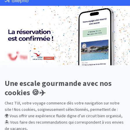
Luxe
Nature
Neige
Plongée
Premium