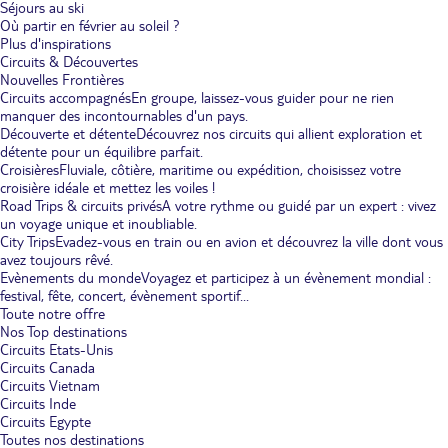
Séjours au ski
Où partir en février au soleil ?
Plus d'inspirations
Circuits & Découvertes
Nouvelles Frontières
Circuits accompagnés
En groupe, laissez-vous guider pour ne rien
manquer des incontournables d'un pays.
Découverte et détente
Découvrez nos circuits qui allient exploration et
détente pour un équilibre parfait.
Croisières
Fluviale, côtière, maritime ou expédition, choisissez votre
croisière idéale et mettez les voiles !
Road Trips & circuits privés
A votre rythme ou guidé par un expert : vivez
un voyage unique et inoubliable.
City Trips
Evadez-vous en train ou en avion et découvrez la ville dont vous
avez toujours rêvé.
Evènements du monde
Voyagez et participez à un évènement mondial :
festival, fête, concert, évènement sportif...
Toute notre offre
Nos Top destinations
Circuits Etats-Unis
Circuits Canada
Circuits Vietnam
Circuits Inde
Circuits Egypte
Toutes nos destinations