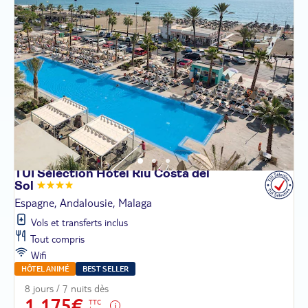
TUI Sélection Hôtel Riu Costa del
Sol
Espagne, Andalousie, Malaga
Vols et transferts inclus
Tout compris
Wifi
HÔTEL ANIMÉ
BEST SELLER
8 jours / 7 nuits dès
1 175€
TTC