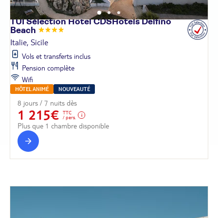
TUI Sélection Hôtel CDSHotels Delfino
Beach
Italie, Sicile
Vols et transferts inclus
Pension complète
Wifi
HÔTEL ANIMÉ
NOUVEAUTÉ
8 jours / 7 nuits dès
1 215€
TTC
/ pers.
Plus que 1 chambre disponible