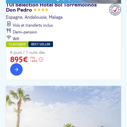
TUI Sélection Hôtel Sol Torremolinos
Don
Pedro
Espagne, Andalousie, Malaga
Vols et transferts inclus
Demi-pension
Wifi
CLASSIQUE
BEST SELLER
8 jours / 7 nuits dès
895€
TTC
/ pers.