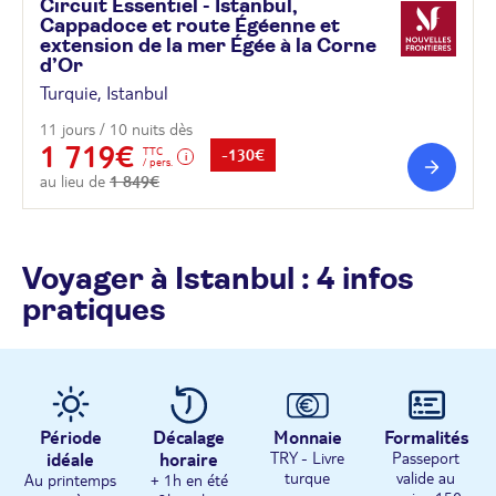
Circuit Essentiel - Istanbul,
Cappadoce et route Égéenne et
extension de la mer Égée à la Corne
d’Or
Turquie, Istanbul
11 jours / 10 nuits dès
1 719€
TTC
-130€
/ pers.
au lieu de
1 849€
Voyager à Istanbul : 4 infos
pratiques
Période
Décalage
Monnaie
Formalités
idéale
horaire
TRY - Livre
Passeport
turque
valide au
Au printemps
+ 1h en été