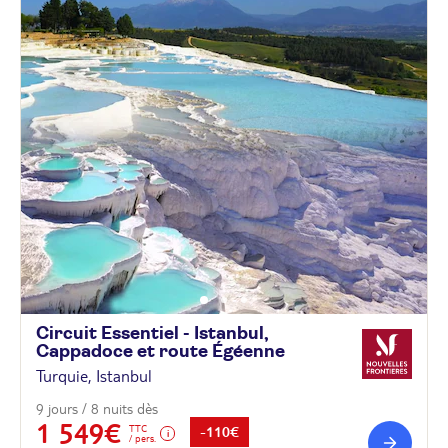
Circuit Essentiel - Istanbul,
Cappadoce et route
Égéenne
Turquie, Istanbul
9 jours / 8 nuits dès
1 549€
TTC
-110€
/ pers.