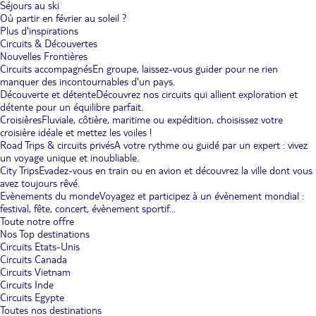
Séjours au ski
Où partir en février au soleil ?
Plus d'inspirations
Circuits & Découvertes
Nouvelles Frontières
Circuits accompagnés
En groupe, laissez-vous guider pour ne rien
manquer des incontournables d'un pays.
Découverte et détente
Découvrez nos circuits qui allient exploration et
détente pour un équilibre parfait.
Croisières
Fluviale, côtière, maritime ou expédition, choisissez votre
croisière idéale et mettez les voiles !
Road Trips & circuits privés
A votre rythme ou guidé par un expert : vivez
un voyage unique et inoubliable.
City Trips
Evadez-vous en train ou en avion et découvrez la ville dont vous
avez toujours rêvé.
Evènements du monde
Voyagez et participez à un évènement mondial :
festival, fête, concert, évènement sportif...
Toute notre offre
Nos Top destinations
Circuits Etats-Unis
Circuits Canada
Circuits Vietnam
Circuits Inde
Circuits Egypte
Toutes nos destinations