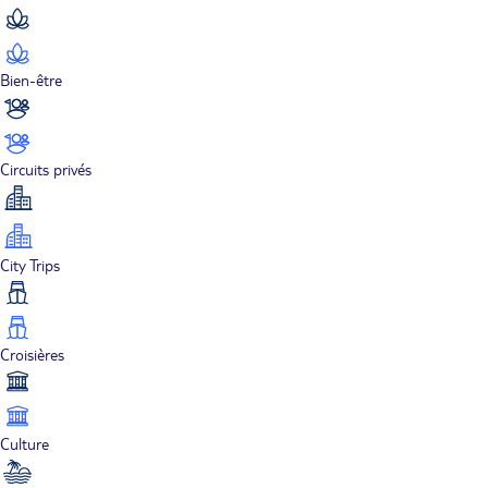
Bien-être
Circuits privés
City Trips
Croisières
Culture