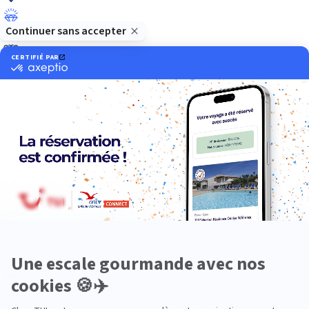
Luxe
Nature
Neige
Plongée
Premium