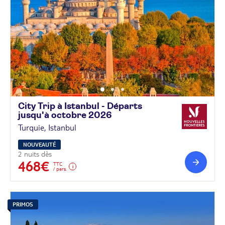
City Trip à Istanbul - Départs
jusqu'à octobre
2026
Turquie, Istanbul
NOUVEAUTÉ
2 nuits dès
468€
TTC
/ pers.
PRIMOS