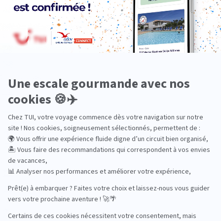
Bien-être
Circuits privés
City Trips
Croisières
Culture