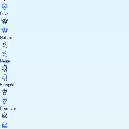
Luxe
Nature
Neige
Plongée
Premium