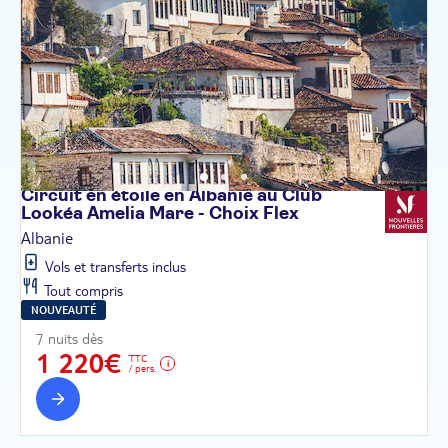
Circuit en étoile en Albanie au Club
Lookéa Amelia Mare - Choix
Flex
Albanie
Vols et transferts inclus
Tout compris
NOUVEAUTÉ
7 nuits dès
1 220€
TTC
/ pers.