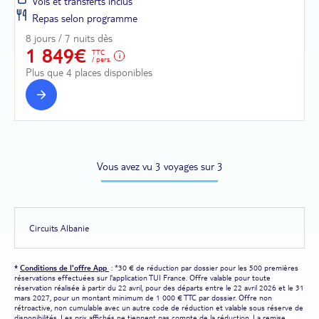
Vols et transferts inclus
Repas selon programme
8 jours / 7 nuits dès
1 849€
TTC
/ pers.
Plus que 4 places disponibles
Vous avez vu 3 voyages sur 3
Circuits Albanie
*
Conditions de l'offre App
: *30 € de réduction par dossier pour les 500 premières
réservations effectuées sur l'application TUI France. Offre valable pour toute
réservation réalisée à partir du 22 avril, pour des départs entre le 22 avril 2026 et le 31
mars 2027, pour un montant minimum de 1 000 € TTC par dossier. Offre non
rétroactive, non cumulable avec un autre code de réduction et valable sous réserve de
disponibilités. Les prix affichés ne tiennent pas compte de la réduction. La remise