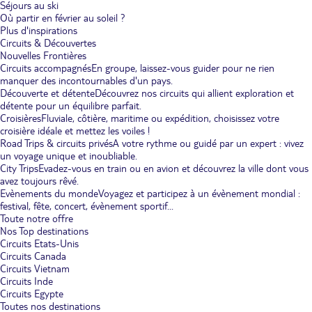
Séjours au ski
Où partir en février au soleil ?
Plus d'inspirations
Circuits & Découvertes
Nouvelles Frontières
Circuits accompagnés
En groupe, laissez-vous guider pour ne rien
manquer des incontournables d'un pays.
Découverte et détente
Découvrez nos circuits qui allient exploration et
détente pour un équilibre parfait.
Croisières
Fluviale, côtière, maritime ou expédition, choisissez votre
croisière idéale et mettez les voiles !
Road Trips & circuits privés
A votre rythme ou guidé par un expert : vivez
un voyage unique et inoubliable.
City Trips
Evadez-vous en train ou en avion et découvrez la ville dont vous
avez toujours rêvé.
Evènements du monde
Voyagez et participez à un évènement mondial :
festival, fête, concert, évènement sportif...
Toute notre offre
Nos Top destinations
Circuits Etats-Unis
Circuits Canada
Circuits Vietnam
Circuits Inde
Circuits Egypte
Toutes nos destinations