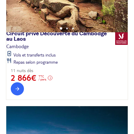
Circuit privé Découverte du Cambodge
au
Laos
Cambodge
Vols et transferts inclus
Repas selon programme
11 nuits dès
2 866€
TTC
/ pers.