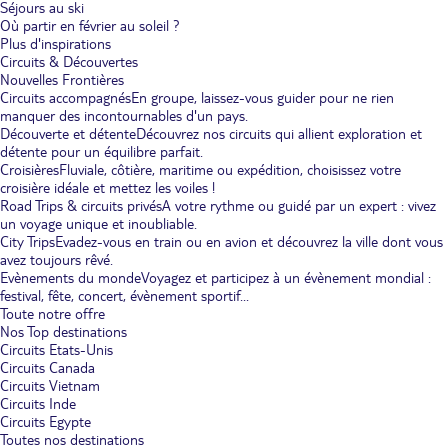
Séjours au ski
Où partir en février au soleil ?
Plus d'inspirations
Circuits & Découvertes
Nouvelles Frontières
Circuits accompagnés
En groupe, laissez-vous guider pour ne rien
manquer des incontournables d'un pays.
Découverte et détente
Découvrez nos circuits qui allient exploration et
détente pour un équilibre parfait.
Croisières
Fluviale, côtière, maritime ou expédition, choisissez votre
croisière idéale et mettez les voiles !
Road Trips & circuits privés
A votre rythme ou guidé par un expert : vivez
un voyage unique et inoubliable.
City Trips
Evadez-vous en train ou en avion et découvrez la ville dont vous
avez toujours rêvé.
Evènements du monde
Voyagez et participez à un évènement mondial :
festival, fête, concert, évènement sportif...
Toute notre offre
Nos Top destinations
Circuits Etats-Unis
Circuits Canada
Circuits Vietnam
Circuits Inde
Circuits Egypte
Toutes nos destinations