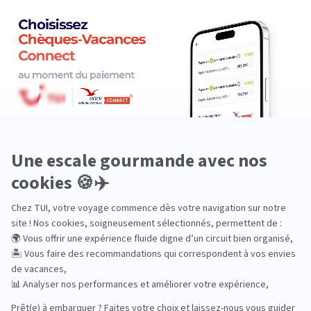
Luxe
Nature
Neige
Plongée
Premium