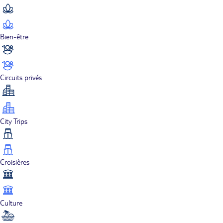
Bien-être
Circuits privés
City Trips
Croisières
Culture