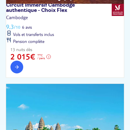
Circuit Immersif Cambodge
authentique - Choix
Flex
Cambodge
9,3
/10
6 avis
Vols et transferts inclus
Pension complète
13 nuits dès
2 015€
TTC
/ pers.