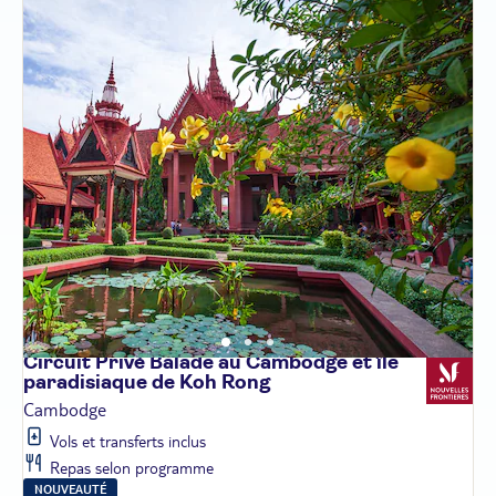
Circuit Privé Balade au Cambodge et île
paradisiaque de Koh
Rong
Cambodge
Vols et transferts inclus
Repas selon programme
NOUVEAUTÉ