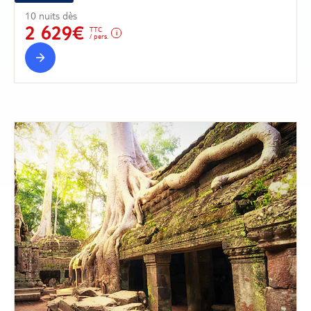
10 nuits dès
2 629€
TTC
/ pers.