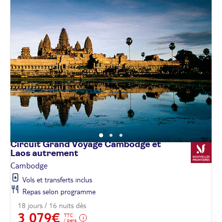
Circuit Grand Voyage Cambodge et
Laos
autrement
Cambodge
Vols et transferts inclus
Repas selon programme
18 jours / 16 nuits dès
3 079€
TTC
/ pers.