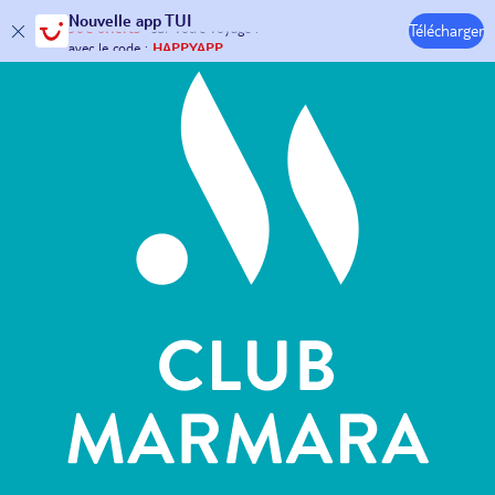
Hôtels & Clubs
Nouvelle
app TUI
Télécharger
30€ offerts*
sur votre
voyage !
avec le code :
HAPPYAPP