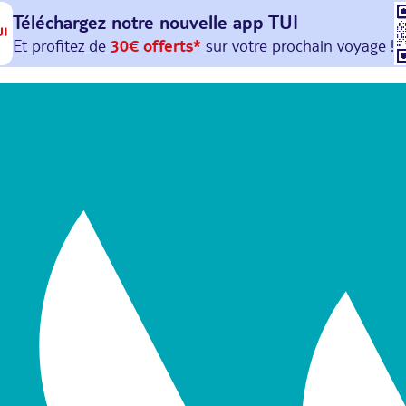
Téléchargez notre nouvelle
app TUI
Et profitez de
30€ offerts*
sur votre
prochain
voyage !
avec le code :
HAPPYAPP