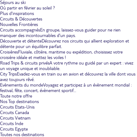
Séjours au ski
Où partir en février au soleil ?
Plus d'inspirations
Circuits & Découvertes
Nouvelles Frontières
Circuits accompagnés
En groupe, laissez-vous guider pour ne rien
manquer des incontournables d'un pays.
Découverte et détente
Découvrez nos circuits qui allient exploration et
détente pour un équilibre parfait.
Croisières
Fluviale, côtière, maritime ou expédition, choisissez votre
croisière idéale et mettez les voiles !
Road Trips & circuits privés
A votre rythme ou guidé par un expert : vivez
un voyage unique et inoubliable.
City Trips
Evadez-vous en train ou en avion et découvrez la ville dont vous
avez toujours rêvé.
Evènements du monde
Voyagez et participez à un évènement mondial :
festival, fête, concert, évènement sportif...
Toute notre offre
Nos Top destinations
Circuits Etats-Unis
Circuits Canada
Circuits Vietnam
Circuits Inde
Circuits Egypte
Toutes nos destinations