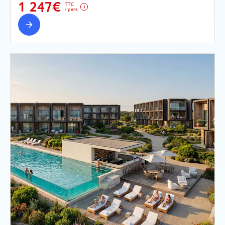
1 247€
TTC
/ pers.