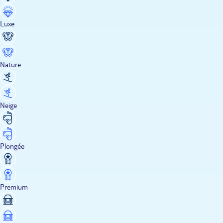
Luxe
Nature
Neige
Plongée
Premium