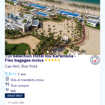
TUI Sélection Hôtel Riu Karamboa -
Flex bagages
inclus
Cap-Vert, Boa Vista
9,6
/10
5 avis
Vols et transferts inclus
Tout compris
Wifi
ADULT ONLY
6 nuits dès