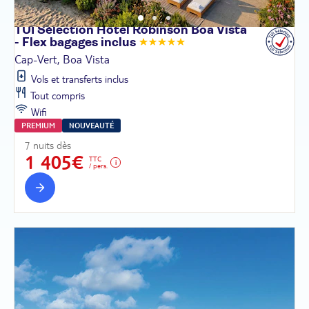
TUI Sélection Hôtel Robinson Boa Vista
- Flex bagages
inclus
Cap-Vert, Boa Vista
Vols et transferts inclus
Tout compris
Wifi
PREMIUM
NOUVEAUTÉ
7 nuits dès
1 405€
TTC
/ pers.