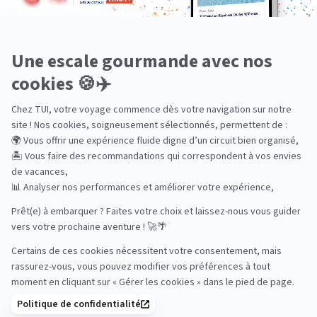
Dans les îles
Découverte
En couple
En famille
En solo