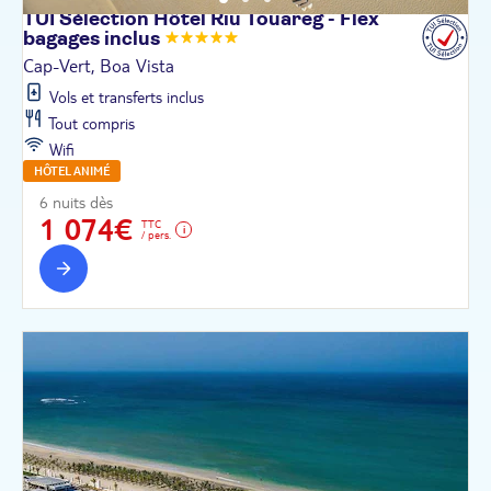
TUI Sélection Hôtel Riu Touareg - Flex
bagages
inclus
Cap-Vert, Boa Vista
Vols et transferts inclus
Tout compris
Wifi
HÔTEL ANIMÉ
6 nuits dès
1 074€
TTC
/ pers.