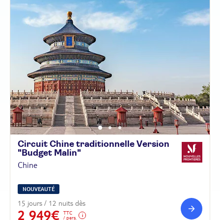
Circuit Chine traditionnelle Version
"Budget
Malin"
Chine
NOUVEAUTÉ
15 jours / 12 nuits dès
2 949€
TTC
/ pers.