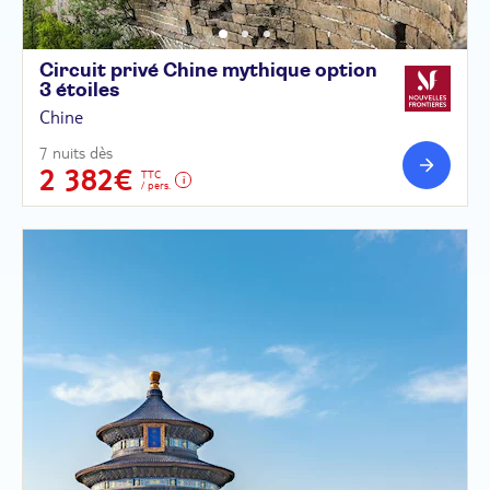
Circuit privé Chine mythique option
3
étoiles
Chine
7 nuits dès
2 382€
TTC
/ pers.