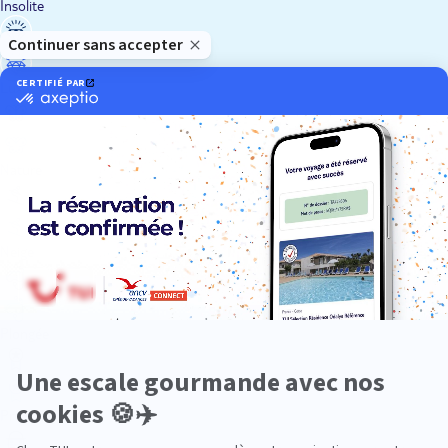
Insolite
Luxe
Nature
Neige
Plongée
Premium