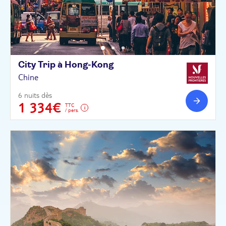
City Trip à
Hong-Kong
Chine
6 nuits dès
1 334€
TTC
/ pers.