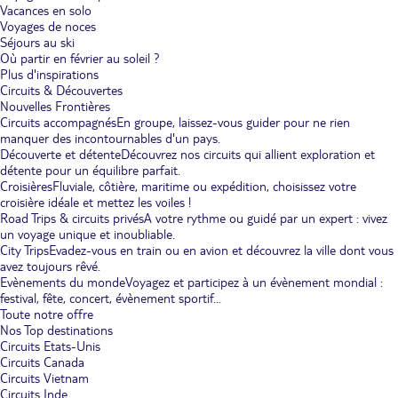
Vacances en solo
Voyages de noces
Séjours au ski
Où partir en février au soleil ?
Plus d'inspirations
Circuits & Découvertes
Nouvelles Frontières
Circuits accompagnés
En groupe, laissez-vous guider pour ne rien
manquer des incontournables d'un pays.
Découverte et détente
Découvrez nos circuits qui allient exploration et
détente pour un équilibre parfait.
Croisières
Fluviale, côtière, maritime ou expédition, choisissez votre
croisière idéale et mettez les voiles !
Road Trips & circuits privés
A votre rythme ou guidé par un expert : vivez
un voyage unique et inoubliable.
City Trips
Evadez-vous en train ou en avion et découvrez la ville dont vous
avez toujours rêvé.
Evènements du monde
Voyagez et participez à un évènement mondial :
festival, fête, concert, évènement sportif...
Toute notre offre
Nos Top destinations
Circuits Etats-Unis
Circuits Canada
Circuits Vietnam
Circuits Inde