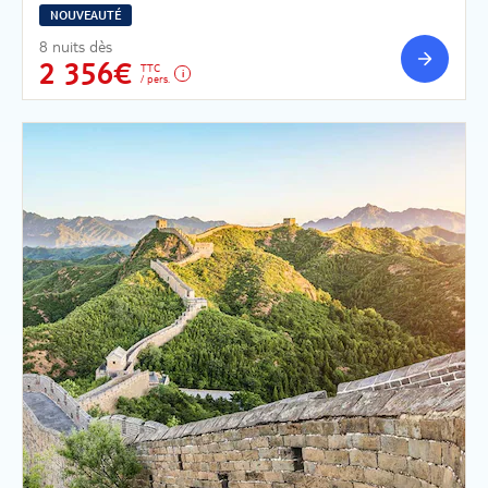
NOUVEAUTÉ
8 nuits dès
2 356€
TTC
/ pers.