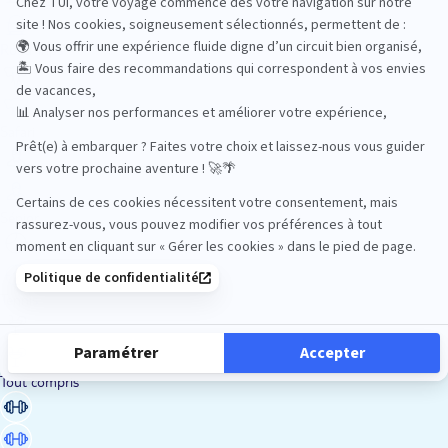
Road Trips
Safari
Sénior
Tennis
Tout compris