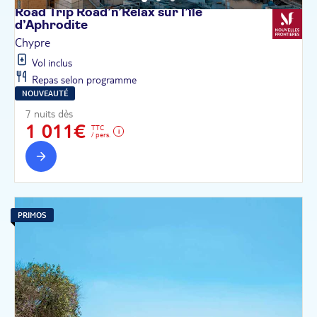
Road Trip Road’n’Relax sur l’île
d’Aphrodite
Chypre
Vol inclus
Repas selon programme
NOUVEAUTÉ
7 nuits dès
1 011€
TTC
/ pers.
PRIMOS