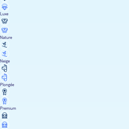
Luxe
Nature
Neige
Plongée
Premium