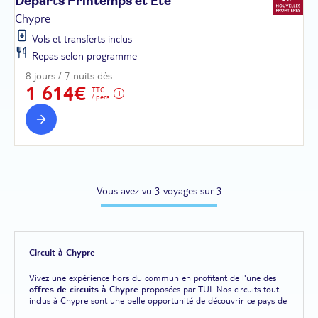
Départs Printemps et
Eté
Chypre
Vols et transferts inclus
Repas selon programme
8 jours / 7 nuits dès
1 614€
TTC
/ pers.
Vous avez vu 3 voyages sur 3
Circuit à Chypre
Vivez une expérience hors du commun en profitant de l'une des
offres de circuits à Chypre
proposées par TUI. Nos circuits tout
inclus à Chypre sont une belle opportunité de découvrir ce pays de
la plus belle des manières. Découvrez notamment
Ayia Napa,
une