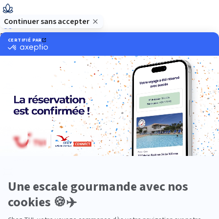
Bien-être
Circuits privés
City Trips
Croisières
Culture