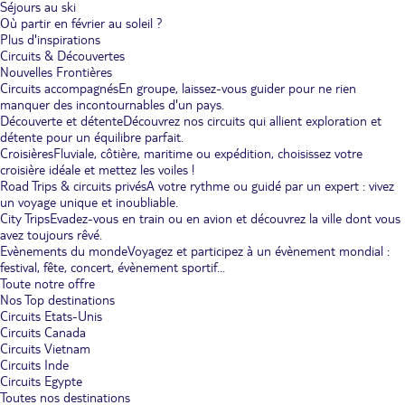
Séjours au ski
Où partir en février au soleil ?
Plus d'inspirations
Circuits & Découvertes
Nouvelles Frontières
Circuits accompagnés
En groupe, laissez-vous guider pour ne rien
manquer des incontournables d'un pays.
Découverte et détente
Découvrez nos circuits qui allient exploration et
détente pour un équilibre parfait.
Croisières
Fluviale, côtière, maritime ou expédition, choisissez votre
croisière idéale et mettez les voiles !
Road Trips & circuits privés
A votre rythme ou guidé par un expert : vivez
un voyage unique et inoubliable.
City Trips
Evadez-vous en train ou en avion et découvrez la ville dont vous
avez toujours rêvé.
Evènements du monde
Voyagez et participez à un évènement mondial :
festival, fête, concert, évènement sportif...
Toute notre offre
Nos Top destinations
Circuits Etats-Unis
Circuits Canada
Circuits Vietnam
Circuits Inde
Circuits Egypte
Toutes nos destinations