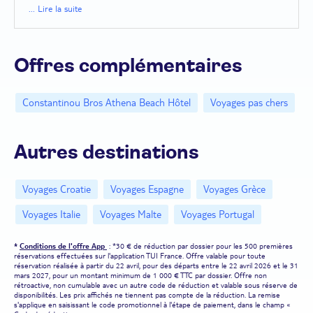
petite station balnéaire bourrée de charme et pourvues de plages
... Lire la suite
superbes ; rendez vous à
Kourion
et baignez-vous dans
l'atmosphère sacrée de cet exceptionnel site antique ; profitez du
cadre de vie de
Larnaca
, très jolie ville avec sa plage sise en plein
centre, ses palmiers et ses monuments ; explorez
Paphos
et ses
trésors archéologiques.
Offres complémentaires
Constantinou Bros Athena Beach Hôtel
Voyages pas chers
Autres destinations
Voyages Croatie
Voyages Espagne
Voyages Grèce
Voyages Italie
Voyages Malte
Voyages Portugal
*
Conditions de l'offre App
: *30 € de réduction par dossier pour les 500 premières
réservations effectuées sur l'application TUI France. Offre valable pour toute
réservation réalisée à partir du 22 avril, pour des départs entre le 22 avril 2026 et le 31
mars 2027, pour un montant minimum de 1 000 € TTC par dossier. Offre non
rétroactive, non cumulable avec un autre code de réduction et valable sous réserve de
disponibilités. Les prix affichés ne tiennent pas compte de la réduction. La remise
s'applique en saisissant le code promotionnel à l'étape de paiement, dans le champ «