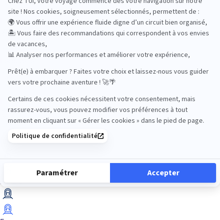
Dans les îles
Découverte
En couple
En famille
En solo