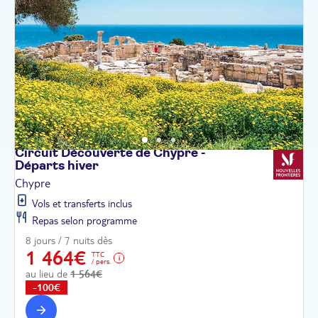
Circuit Découverte de Chypre -
Départs
hiver
Chypre
Vols et transferts inclus
Repas selon programme
8 jours / 7 nuits dès
1 464€
TTC
/ pers.
au lieu de
1 564€
-100€