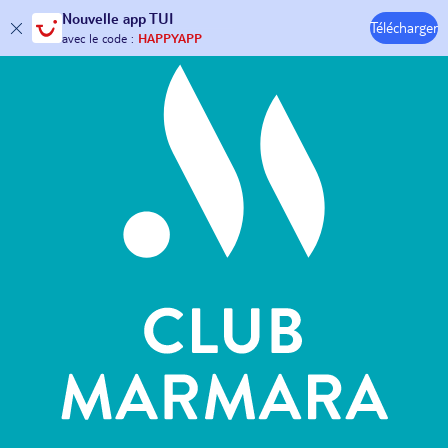
Hôtels & Clubs
Nouvelle
app TUI
Télécharger
30€ offerts*
sur votre
voyage !
avec le code :
HAPPYAPP