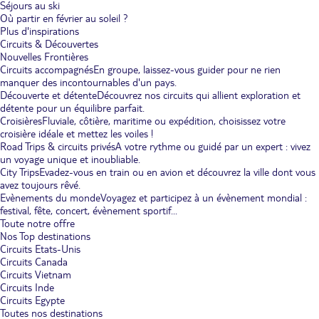
Séjours au ski
Où partir en février au soleil ?
Plus d'inspirations
Circuits & Découvertes
Nouvelles Frontières
Circuits accompagnés
En groupe, laissez-vous guider pour ne rien
manquer des incontournables d'un pays.
Découverte et détente
Découvrez nos circuits qui allient exploration et
détente pour un équilibre parfait.
Croisières
Fluviale, côtière, maritime ou expédition, choisissez votre
croisière idéale et mettez les voiles !
Road Trips & circuits privés
A votre rythme ou guidé par un expert : vivez
un voyage unique et inoubliable.
City Trips
Evadez-vous en train ou en avion et découvrez la ville dont vous
avez toujours rêvé.
Evènements du monde
Voyagez et participez à un évènement mondial :
festival, fête, concert, évènement sportif...
Toute notre offre
Nos Top destinations
Circuits Etats-Unis
Circuits Canada
Circuits Vietnam
Circuits Inde
Circuits Egypte
Toutes nos destinations