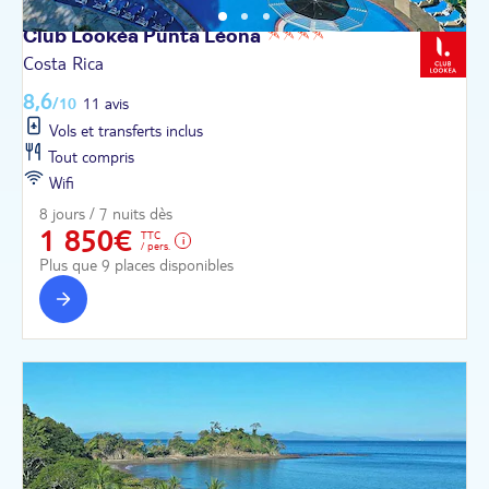
Club Lookéa Punta
Léona
Costa Rica
8,6
/10
11 avis
Vols et transferts inclus
Tout compris
Wifi
8 jours / 7 nuits dès
1 850€
TTC
/ pers.
Plus que 9 places disponibles