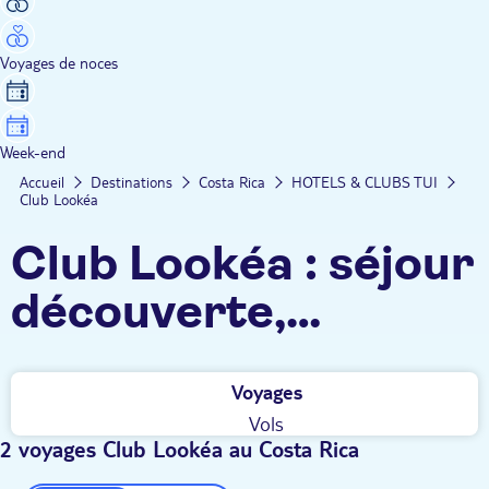
Voyages de noces
Week-end
Accueil
Destinations
Costa Rica
HOTELS & CLUBS TUI
Club Lookéa
Club Lookéa : séjour
découverte,
détente, tout inclus,
Voyages
100% francophone,
Vols
club enfants
2 voyages Club Lookéa au Costa Rica