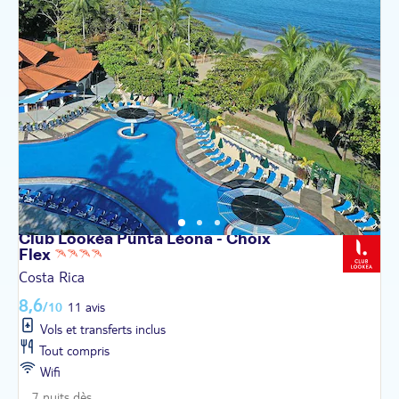
Club Lookéa Punta Léona - Choix
Flex
Costa Rica
8,6
/10
11 avis
Vols et transferts inclus
Tout compris
Wifi
7 nuits dès