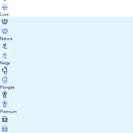
Luxe
Nature
Neige
Plongée
Premium