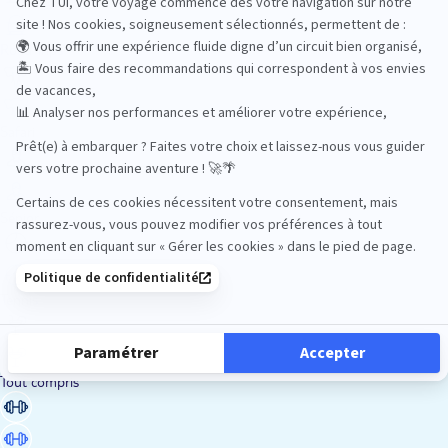
Road Trips
Safari
Sénior
Tennis
Tout compris