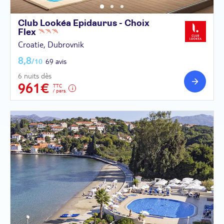
Club Lookéa Epidaurus - Choix
Flex
Croatie, Dubrovnik
8,8
/10
69 avis
6 nuits dès
961€
TTC
/ pers.