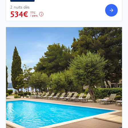
2 nuits dès
534€
TTC
/ pers.