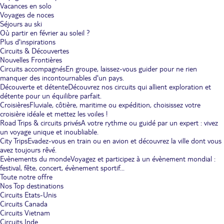
Vacances en solo
Voyages de noces
Séjours au ski
Où partir en février au soleil ?
Plus d'inspirations
Circuits & Découvertes
Nouvelles Frontières
Circuits accompagnés
En groupe, laissez-vous guider pour ne rien
manquer des incontournables d'un pays.
Découverte et détente
Découvrez nos circuits qui allient exploration et
détente pour un équilibre parfait.
Croisières
Fluviale, côtière, maritime ou expédition, choisissez votre
croisière idéale et mettez les voiles !
Road Trips & circuits privés
A votre rythme ou guidé par un expert : vivez
un voyage unique et inoubliable.
City Trips
Evadez-vous en train ou en avion et découvrez la ville dont vous
avez toujours rêvé.
Evènements du monde
Voyagez et participez à un évènement mondial :
festival, fête, concert, évènement sportif...
Toute notre offre
Nos Top destinations
Circuits Etats-Unis
Circuits Canada
Circuits Vietnam
Circuits Inde