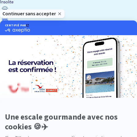
Insolite
Luxe
Nature
Neige
Plongée
Premium