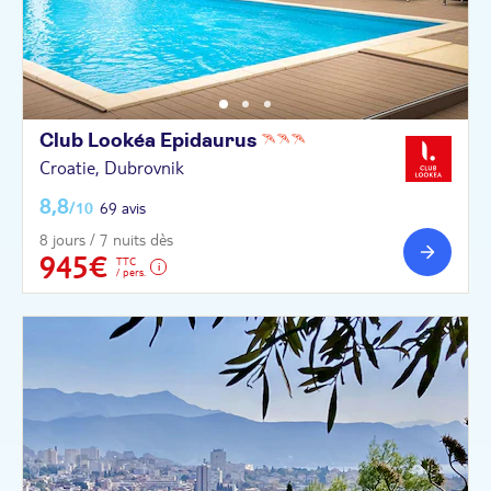
Club Lookéa
Epidaurus
Croatie, Dubrovnik
8,8
/10
69 avis
8 jours / 7 nuits dès
945€
TTC
/ pers.