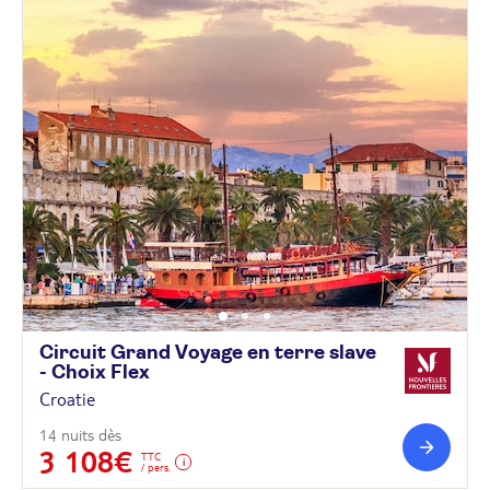
Circuit Grand Voyage en terre slave
- Choix
Flex
Croatie
14 nuits dès
3 108€
TTC
/ pers.