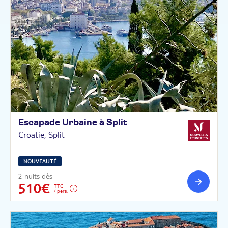
Escapade Urbaine à
Split
Croatie, Split
NOUVEAUTÉ
2 nuits dès
510€
TTC
/ pers.