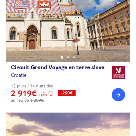
Circuit Grand Voyage en terre
slave
Croatie
15 jours / 14 nuits dès
2 919€
TTC
-290€
/ pers.
au lieu de
3 209€