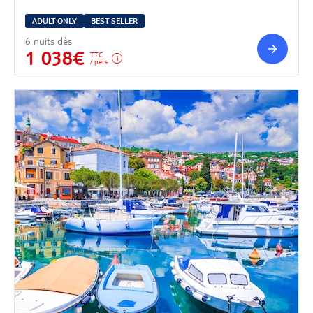
ADULT ONLY
BEST SELLER
6 nuits dès
1 038€
TTC
/ pers.