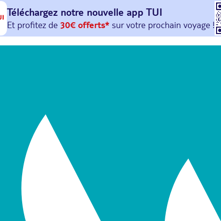
Téléchargez notre nouvelle
app TUI
Et profitez de
30€ offerts*
sur votre
prochain
voyage !
avec le code :
HAPPYAPP