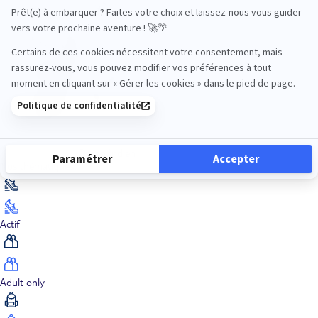
Océan Indien
Nos thématiques
Actif
Adult only