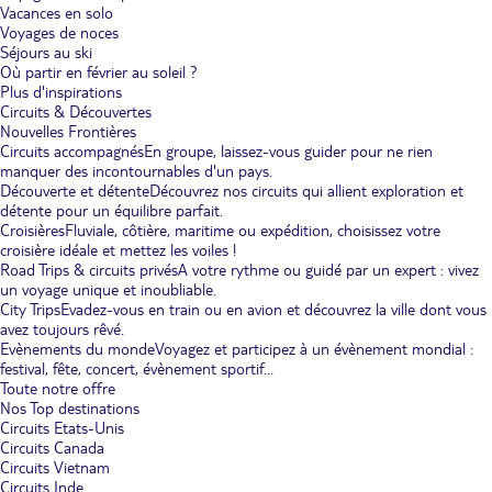
Vacances en solo
Voyages de noces
Séjours au ski
Où partir en février au soleil ?
Plus d'inspirations
Circuits & Découvertes
Nouvelles Frontières
Circuits accompagnés
En groupe, laissez-vous guider pour ne rien
manquer des incontournables d'un pays.
Découverte et détente
Découvrez nos circuits qui allient exploration et
détente pour un équilibre parfait.
Croisières
Fluviale, côtière, maritime ou expédition, choisissez votre
croisière idéale et mettez les voiles !
Road Trips & circuits privés
A votre rythme ou guidé par un expert : vivez
un voyage unique et inoubliable.
City Trips
Evadez-vous en train ou en avion et découvrez la ville dont vous
avez toujours rêvé.
Evènements du monde
Voyagez et participez à un évènement mondial :
festival, fête, concert, évènement sportif...
Toute notre offre
Nos Top destinations
Circuits Etats-Unis
Circuits Canada
Circuits Vietnam
Circuits Inde