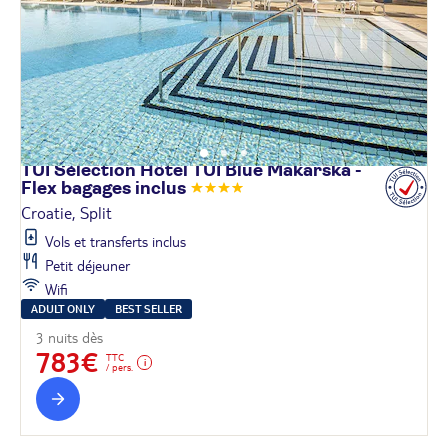
TUI Sélection Hôtel TUI Blue Makarska -
Flex bagages
inclus
Croatie, Split
Vols et transferts inclus
Petit déjeuner
Wifi
ADULT ONLY
BEST SELLER
3 nuits dès
783€
TTC
/ pers.