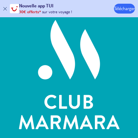
Hôtels & Clubs
Nouvelle
app TUI
Télécharger
30€ offerts*
sur votre
voyage !
avec le code :
HAPPYAPP