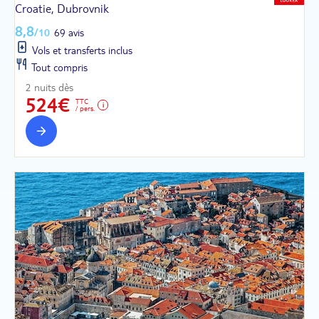
Croatie, Dubrovnik
8,8
/10
69 avis
Vols et transferts inclus
Tout compris
2 nuits dès
524€
TTC
/ pers.