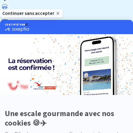
Luxe
Nature
Neige
Plongée
Premium