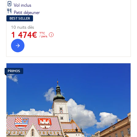
Vol inclus
Petit déjeuner
BEST SELLER
10 nuits dès
1 474€
TTC
/ pers.
PRIMOS