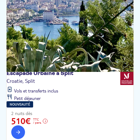
Escapade Urbaine à
Split
Croatie, Split
Vols et transferts inclus
Petit déjeuner
NOUVEAUTÉ
2 nuits dès
510€
TTC
/ pers.