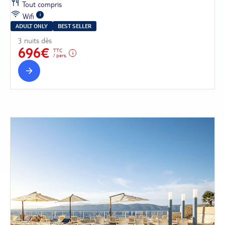
Tout compris
Wifi
ADULT ONLY
BEST SELLER
3 nuits dès
696€
TTC
/ pers.