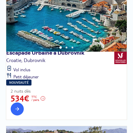
Escapade Urbaine à
Dubrovnik
Croatie, Dubrovnik
Vol inclus
Petit déjeuner
NOUVEAUTÉ
2 nuits dès
534€
TTC
/ pers.