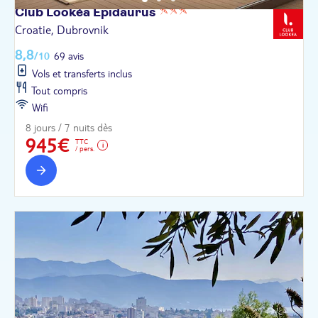
Club Lookéa
Epidaurus
Croatie, Dubrovnik
8,8
/10
69 avis
Vols et transferts inclus
Tout compris
Wifi
8 jours / 7 nuits dès
945€
TTC
/ pers.