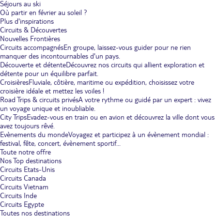
Séjours au ski
Où partir en février au soleil ?
Plus d'inspirations
Circuits & Découvertes
Nouvelles Frontières
Circuits accompagnés
En groupe, laissez-vous guider pour ne rien
manquer des incontournables d'un pays.
Découverte et détente
Découvrez nos circuits qui allient exploration et
détente pour un équilibre parfait.
Croisières
Fluviale, côtière, maritime ou expédition, choisissez votre
croisière idéale et mettez les voiles !
Road Trips & circuits privés
A votre rythme ou guidé par un expert : vivez
un voyage unique et inoubliable.
City Trips
Evadez-vous en train ou en avion et découvrez la ville dont vous
avez toujours rêvé.
Evènements du monde
Voyagez et participez à un évènement mondial :
festival, fête, concert, évènement sportif...
Toute notre offre
Nos Top destinations
Circuits Etats-Unis
Circuits Canada
Circuits Vietnam
Circuits Inde
Circuits Egypte
Toutes nos destinations