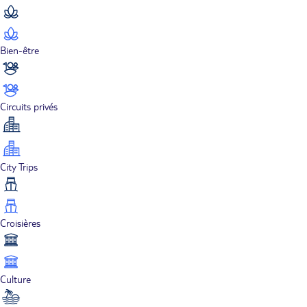
Bien-être
Circuits privés
City Trips
Croisières
Culture