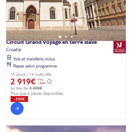
Circuit Grand Voyage en terre
slave
Croatie
Vols et transferts inclus
Repas selon programme
15 jours / 14 nuits dès
2 919€
TTC
/ pers.
au lieu de
3 209€
Plus que 6 places disponibles
-290€