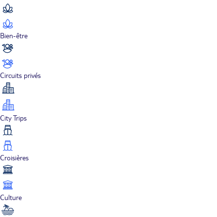
Bien-être
Circuits privés
City Trips
Croisières
Culture