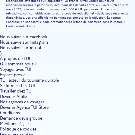
réservations effectuées sur l'application TUI France. Offre valable pour toute
réservation réalisée à partir du 22 avril, pour des départs entre le 22 avril 2026 et le 31
mars 2027, pour un montant minimum de 1 000 € TTC par dossier. Offre non
rétroactive, non cumulable avec un autre code de réduction et valable sous réserve de
disponibilités. Les prix affichés ne tiennent pas compte de la réduction. La remise
s'applique en saisissant le code promotionnel à l'étape de paiement, dans le champ «
Code de réduction ».
Nous suivre sur Facebook
Nous suivre sur Instagram
Nous suivre sur YouTube
}
À propos de TUI
Qui sommes nous ?
Voyager avec TUI
Espace presse
TUI, acteur du tourisme durable
Se former chez TUI
Travailler chez TUI
Devenez Affilié
Nos agences de voyages
Devenez Agence TUI Store
Conditions
Demande devis groupe
Mentions légales
Politique de cookies
Gérer mes cookies