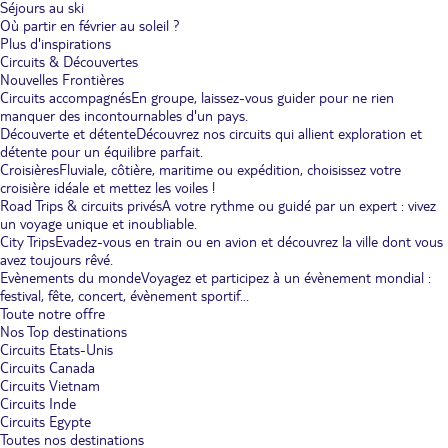
Séjours au ski
Où partir en février au soleil ?
Plus d'inspirations
Circuits & Découvertes
Nouvelles Frontières
Circuits accompagnés
En groupe, laissez-vous guider pour ne rien
manquer des incontournables d'un pays.
Découverte et détente
Découvrez nos circuits qui allient exploration et
détente pour un équilibre parfait.
Croisières
Fluviale, côtière, maritime ou expédition, choisissez votre
croisière idéale et mettez les voiles !
Road Trips & circuits privés
A votre rythme ou guidé par un expert : vivez
un voyage unique et inoubliable.
City Trips
Evadez-vous en train ou en avion et découvrez la ville dont vous
avez toujours rêvé.
Evènements du monde
Voyagez et participez à un évènement mondial :
festival, fête, concert, évènement sportif...
Toute notre offre
Nos Top destinations
Circuits Etats-Unis
Circuits Canada
Circuits Vietnam
Circuits Inde
Circuits Egypte
Toutes nos destinations