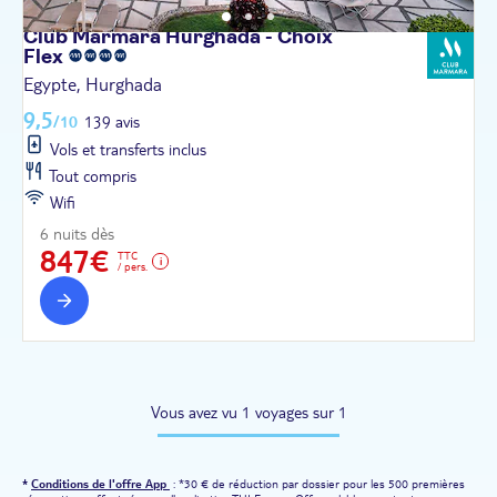
Club Marmara Hurghada - Choix
Flex
Egypte, Hurghada
9,5
/10
139 avis
Vols et transferts inclus
Tout compris
Wifi
6 nuits dès
847€
TTC
/ pers.
Vous avez vu 1 voyages sur 1
*
Conditions de l'offre App
: *30 € de réduction par dossier pour les 500 premières