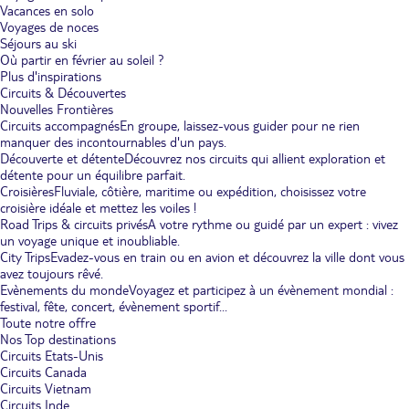
Vacances en solo
Voyages de noces
Séjours au ski
Où partir en février au soleil ?
Plus d'inspirations
Circuits & Découvertes
Nouvelles Frontières
Circuits accompagnés
En groupe, laissez-vous guider pour ne rien
manquer des incontournables d'un pays.
Découverte et détente
Découvrez nos circuits qui allient exploration et
détente pour un équilibre parfait.
Croisières
Fluviale, côtière, maritime ou expédition, choisissez votre
croisière idéale et mettez les voiles !
Road Trips & circuits privés
A votre rythme ou guidé par un expert : vivez
un voyage unique et inoubliable.
City Trips
Evadez-vous en train ou en avion et découvrez la ville dont vous
avez toujours rêvé.
Evènements du monde
Voyagez et participez à un évènement mondial :
festival, fête, concert, évènement sportif...
Toute notre offre
Nos Top destinations
Circuits Etats-Unis
Circuits Canada
Circuits Vietnam
Circuits Inde