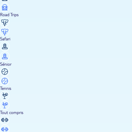
Road Trips
Safari
Sénior
Tennis
Tout compris