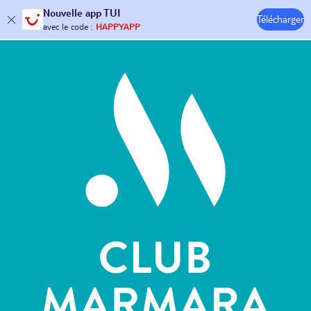
Nouvelle
app TUI
Télécharger
30€ offerts*
sur votre
voyage !
Hôtels & Clubs
avec le code :
HAPPYAPP