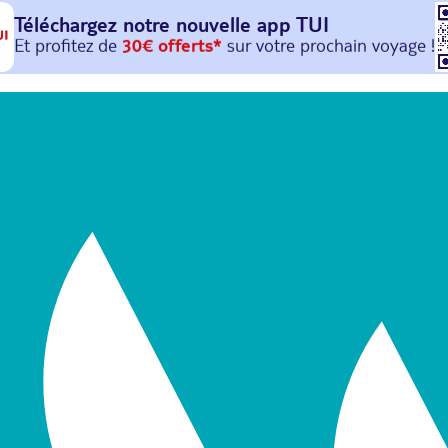
Téléchargez notre nouvelle
app TUI
Et profitez de
30€ offerts*
sur votre
prochain
voyage !
avec le code :
HAPPYAPP