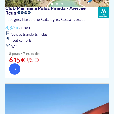
Club Marmara Palas Pineda - Arrivée
Reus
Espagne, Barcelone Catalogne, Costa Dorada
8,3
/10
60 avis
Vols et transferts inclus
Tout compris
Wifi
8 jours / 7 nuits dès
615€
TTC
/ pers.