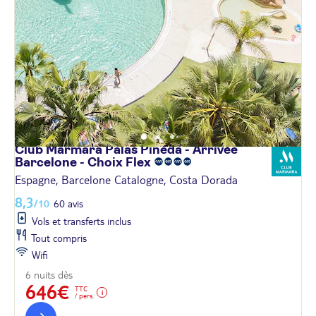
Club Marmara Palas Pineda - Arrivée
Barcelone - Choix
Flex
Espagne, Barcelone Catalogne, Costa Dorada
8,3
/10
60 avis
Vols et transferts inclus
Tout compris
Wifi
6 nuits dès
646€
TTC
/ pers.