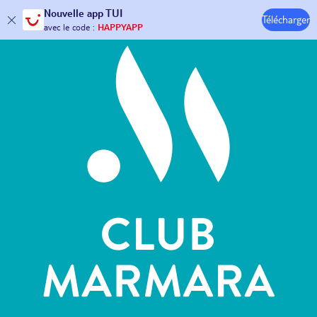
Hôtels & Clubs
Nouvelle
app TUI
Télécharger
30€ offerts*
sur votre
voyage !
avec le code :
HAPPYAPP