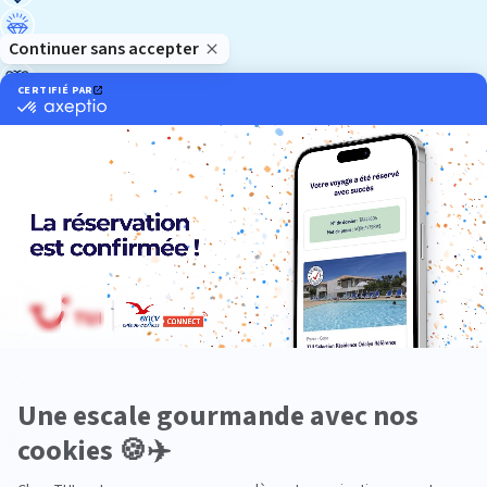
Luxe
Nature
Neige
Plongée
Premium