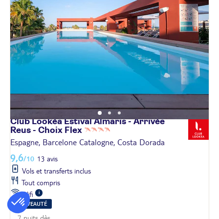
Club Lookéa Estival Almaris - Arrivée
Reus - Choix
Flex
Espagne, Barcelone Catalogne, Costa Dorada
9,6
/10
13 avis
Vols et transferts inclus
Tout compris
Wifi
NOUVEAUTÉ
7 nuits dès