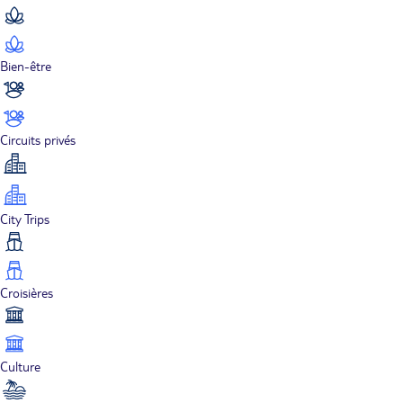
Bien-être
Circuits privés
City Trips
Croisières
Culture