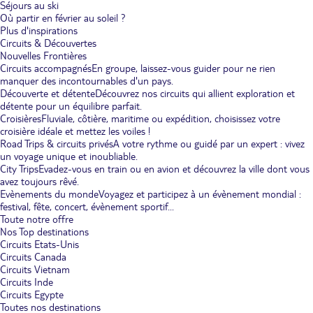
Séjours au ski
Où partir en février au soleil ?
Plus d'inspirations
Circuits & Découvertes
Nouvelles Frontières
Circuits accompagnés
En groupe, laissez-vous guider pour ne rien
manquer des incontournables d'un pays.
Découverte et détente
Découvrez nos circuits qui allient exploration et
détente pour un équilibre parfait.
Croisières
Fluviale, côtière, maritime ou expédition, choisissez votre
croisière idéale et mettez les voiles !
Road Trips & circuits privés
A votre rythme ou guidé par un expert : vivez
un voyage unique et inoubliable.
City Trips
Evadez-vous en train ou en avion et découvrez la ville dont vous
avez toujours rêvé.
Evènements du monde
Voyagez et participez à un évènement mondial :
festival, fête, concert, évènement sportif...
Toute notre offre
Nos Top destinations
Circuits Etats-Unis
Circuits Canada
Circuits Vietnam
Circuits Inde
Circuits Egypte
Toutes nos destinations