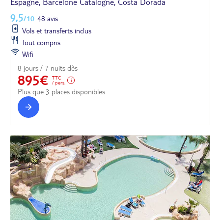
Espagne, Barcelone Catalogne, Costa Dorada
9,5
/10
48 avis
Vols et transferts inclus
Tout compris
Wifi
8 jours / 7 nuits dès
895€
TTC
/ pers.
Plus que 3 places disponibles