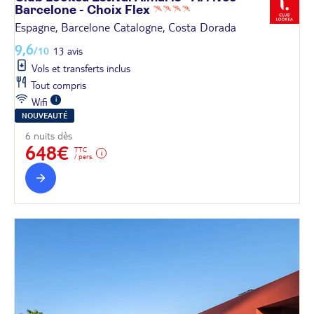
Barcelone - Choix
Flex
Espagne, Barcelone Catalogne, Costa Dorada
9,6
/10
13 avis
Vols et transferts inclus
Tout compris
Wifi
NOUVEAUTÉ
6 nuits dès
648€
TTC
/ pers.