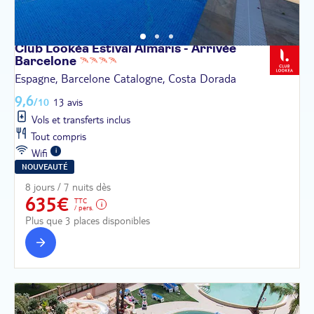
Club Lookéa Estival Almaris - Arrivée
Barcelone
Espagne, Barcelone Catalogne, Costa Dorada
9,6
/10
13 avis
Vols et transferts inclus
Tout compris
Wifi
NOUVEAUTÉ
8 jours / 7 nuits dès
635€
TTC
/ pers.
Plus que 3 places disponibles