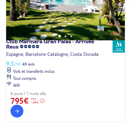
Club Marmara Gran Palas - Arrivée
Reus
Espagne, Barcelone Catalogne, Costa Dorada
9,5
/10
48 avis
Vols et transferts inclus
Tout compris
Wifi
8 jours / 7 nuits dès
795€
TTC
/ pers.