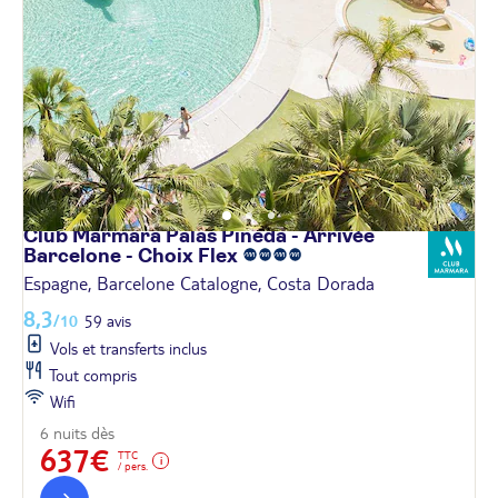
Club Marmara Palas Pineda - Arrivée
Barcelone - Choix
Flex
Espagne, Barcelone Catalogne, Costa Dorada
8,3
/10
59 avis
Vols et transferts inclus
Tout compris
Wifi
6 nuits dès
637€
TTC
/ pers.