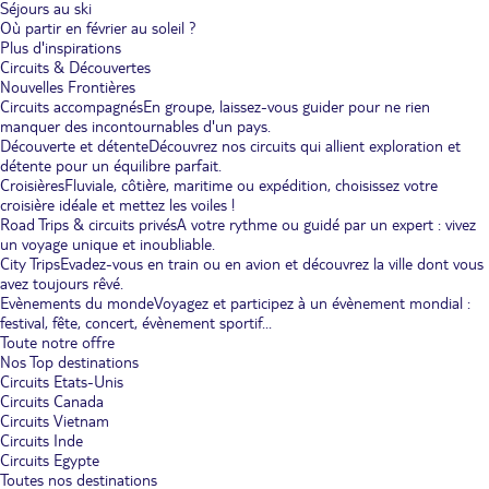
Séjours au ski
Où partir en février au soleil ?
Plus d'inspirations
Circuits & Découvertes
Nouvelles Frontières
Circuits accompagnés
En groupe, laissez-vous guider pour ne rien
manquer des incontournables d'un pays.
Découverte et détente
Découvrez nos circuits qui allient exploration et
détente pour un équilibre parfait.
Croisières
Fluviale, côtière, maritime ou expédition, choisissez votre
croisière idéale et mettez les voiles !
Road Trips & circuits privés
A votre rythme ou guidé par un expert : vivez
un voyage unique et inoubliable.
City Trips
Evadez-vous en train ou en avion et découvrez la ville dont vous
avez toujours rêvé.
Evènements du monde
Voyagez et participez à un évènement mondial :
festival, fête, concert, évènement sportif...
Toute notre offre
Nos Top destinations
Circuits Etats-Unis
Circuits Canada
Circuits Vietnam
Circuits Inde
Circuits Egypte
Toutes nos destinations