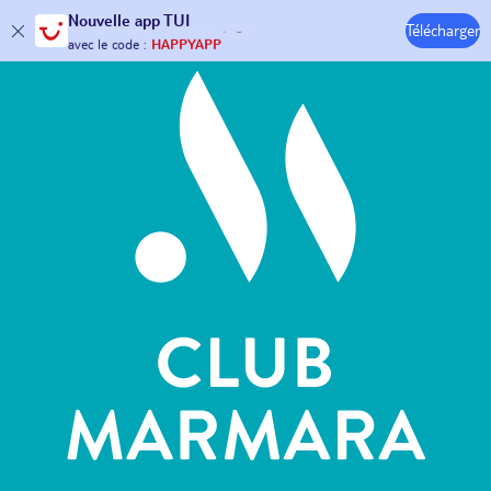
Hôtels & Clubs
Nouvelle
app TUI
Télécharger
30€ offerts*
sur votre
voyage !
avec le code :
HAPPYAPP