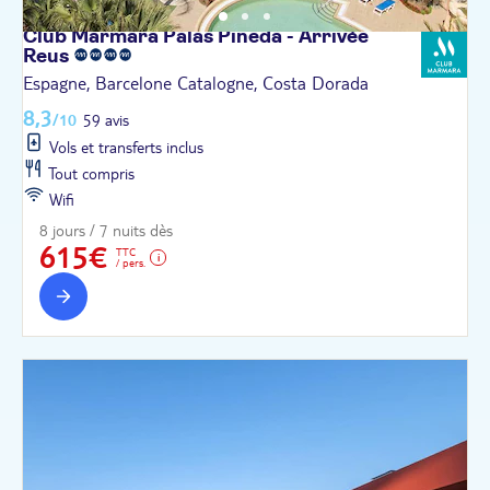
Club Marmara Palas Pineda - Arrivée
Reus
Espagne, Barcelone Catalogne, Costa Dorada
8,3
/10
59 avis
Vols et transferts inclus
Tout compris
Wifi
8 jours / 7 nuits dès
615€
TTC
/ pers.