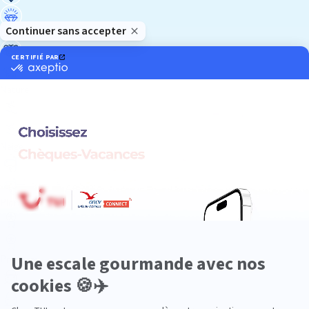
Luxe
Nature
Neige
Plongée
Premium