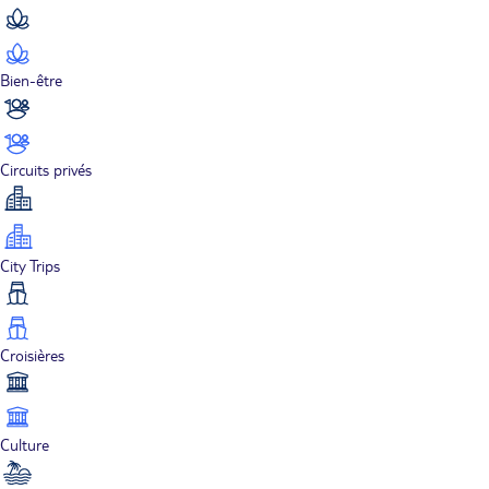
Bien-être
Circuits privés
City Trips
Croisières
Culture