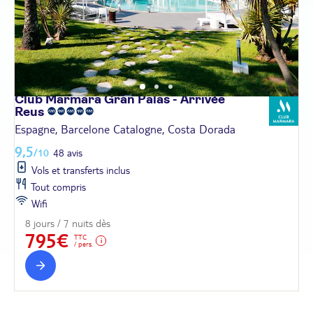
Club Marmara Gran Palas - Arrivée
Reus
Espagne, Barcelone Catalogne, Costa Dorada
9,5
/10
48 avis
Vols et transferts inclus
Tout compris
Wifi
8 jours / 7 nuits dès
795€
TTC
/ pers.