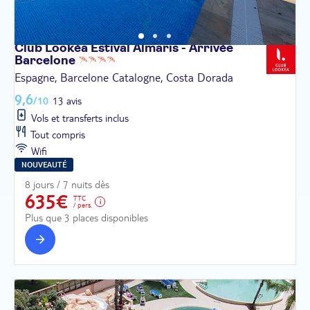
Club Lookéa Estival Almaris - Arrivée
Barcelone
Espagne, Barcelone Catalogne, Costa Dorada
9,6
/10
13 avis
Vols et transferts inclus
Tout compris
Wifi
NOUVEAUTÉ
8 jours / 7 nuits dès
635€
TTC
/ pers.
Plus que 3 places disponibles