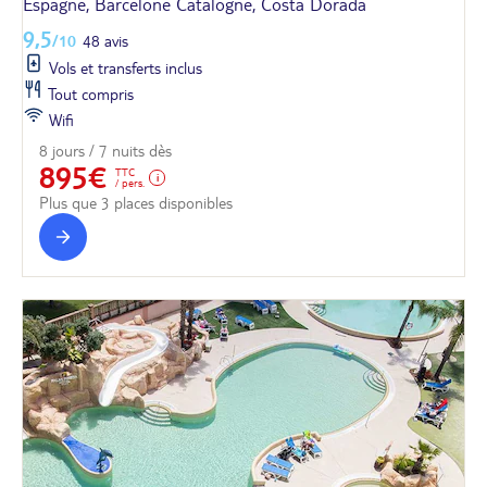
Espagne, Barcelone Catalogne, Costa Dorada
9,5
/10
48 avis
Vols et transferts inclus
Tout compris
Wifi
8 jours / 7 nuits dès
895€
TTC
/ pers.
Plus que 3 places disponibles