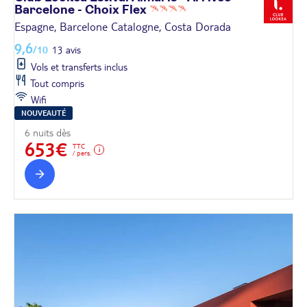
Barcelone - Choix
Flex
Espagne, Barcelone Catalogne, Costa Dorada
9,6
/10
13 avis
Vols et transferts inclus
Tout compris
Wifi
NOUVEAUTÉ
6 nuits dès
653€
TTC
/ pers.