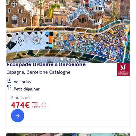
Escapade Urbaine à
Barcelone
Espagne, Barcelone Catalogne
Vol inclus
Petit déjeuner
2 nuits dès
474€
TTC
/ pers.