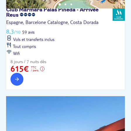
Club Marmara Palas Pineda - Arrivée
Reus
Espagne, Barcelone Catalogne, Costa Dorada
8,3
/10
59 avis
Vols et transferts inclus
Tout compris
Wifi
8 jours / 7 nuits dès
615€
TTC
/ pers.