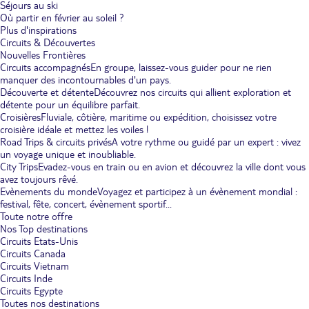
Séjours au ski
Où partir en février au soleil ?
Plus d'inspirations
Circuits & Découvertes
Nouvelles Frontières
Circuits accompagnés
En groupe, laissez-vous guider pour ne rien
manquer des incontournables d'un pays.
Découverte et détente
Découvrez nos circuits qui allient exploration et
détente pour un équilibre parfait.
Croisières
Fluviale, côtière, maritime ou expédition, choisissez votre
croisière idéale et mettez les voiles !
Road Trips & circuits privés
A votre rythme ou guidé par un expert : vivez
un voyage unique et inoubliable.
City Trips
Evadez-vous en train ou en avion et découvrez la ville dont vous
avez toujours rêvé.
Evènements du monde
Voyagez et participez à un évènement mondial :
festival, fête, concert, évènement sportif...
Toute notre offre
Nos Top destinations
Circuits Etats-Unis
Circuits Canada
Circuits Vietnam
Circuits Inde
Circuits Egypte
Toutes nos destinations