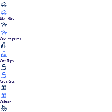
Bien-être
Circuits privés
City Trips
Croisières
Culture