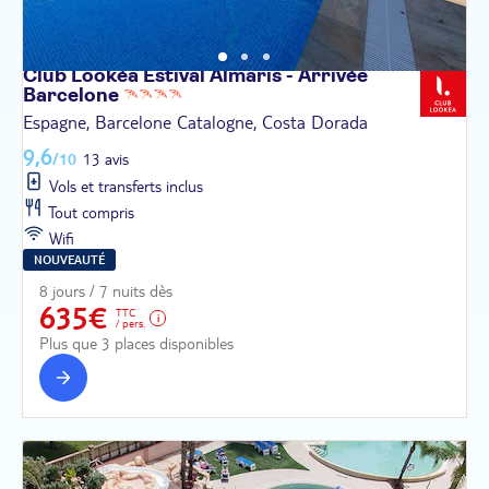
Club Lookéa Estival Almaris - Arrivée
Barcelone
Espagne, Barcelone Catalogne, Costa Dorada
9,6
/10
13 avis
Vols et transferts inclus
Tout compris
Wifi
NOUVEAUTÉ
8 jours / 7 nuits dès
635€
TTC
/ pers.
Plus que 3 places disponibles