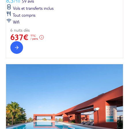
8,3
/10
59 avis
Vols et transferts inclus
Tout compris
Wifi
6 nuits dès
637€
TTC
/ pers.