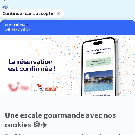
Luxe
Nature
Neige
Plongée
Premium