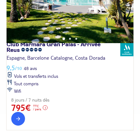
Club Marmara Gran Palas - Arrivée
Reus
Espagne, Barcelone Catalogne, Costa Dorada
9,5
/10
48 avis
Vols et transferts inclus
Tout compris
Wifi
8 jours / 7 nuits dès
795€
TTC
/ pers.