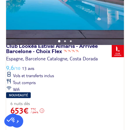
Club Lookéa Estival Almaris - Arrivée
Barcelone - Choix
Flex
Espagne, Barcelone Catalogne, Costa Dorada
9,6
/10
13 avis
Vols et transferts inclus
Tout compris
Wifi
NOUVEAUTÉ
6 nuits dès
653€
TTC
/ pers.