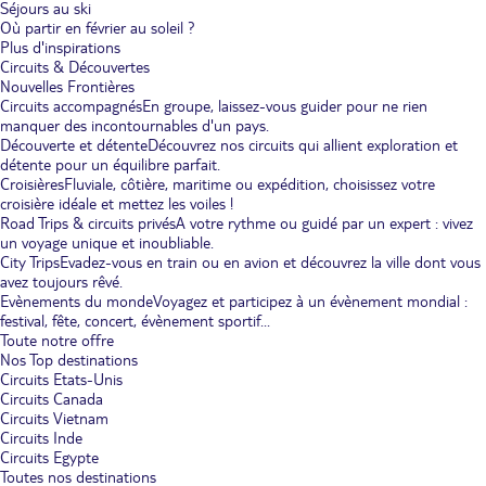
Séjours au ski
Où partir en février au soleil ?
Plus d'inspirations
Circuits & Découvertes
Nouvelles Frontières
Circuits accompagnés
En groupe, laissez-vous guider pour ne rien
manquer des incontournables d'un pays.
Découverte et détente
Découvrez nos circuits qui allient exploration et
détente pour un équilibre parfait.
Croisières
Fluviale, côtière, maritime ou expédition, choisissez votre
croisière idéale et mettez les voiles !
Road Trips & circuits privés
A votre rythme ou guidé par un expert : vivez
un voyage unique et inoubliable.
City Trips
Evadez-vous en train ou en avion et découvrez la ville dont vous
avez toujours rêvé.
Evènements du monde
Voyagez et participez à un évènement mondial :
festival, fête, concert, évènement sportif...
Toute notre offre
Nos Top destinations
Circuits Etats-Unis
Circuits Canada
Circuits Vietnam
Circuits Inde
Circuits Egypte
Toutes nos destinations