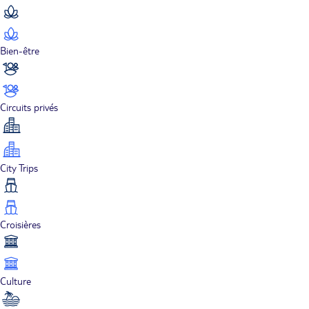
Bien-être
Circuits privés
City Trips
Croisières
Culture