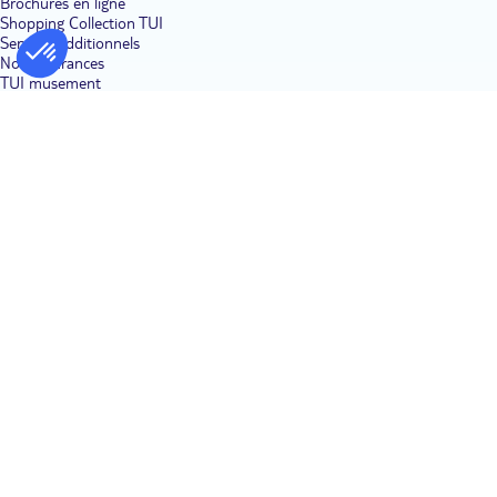
Brochures en ligne
Shopping Collection TUI
Services additionnels
Nos assurances
TUI musement
Demande devis groupe
Réservez un vol
Nos Clubs en vidéo
Aides & Contacts
Contactez nous
Nos avis clients
Votre avis sur le site
FAQ
Bon à savoir
Formalités visas
Gérer vos réservations
Bons plans voyage
Séjour
Voyage tout compris
Vacances en famille
Voyage pas cher
Où partir en vacances ?
Villages vacances
Voyages Adult only
Code promo TUI