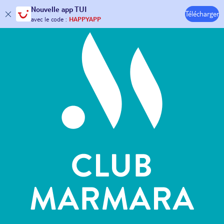
Hôtels & Clubs
Nouvelle
app TUI
Télécharger
30€ offerts*
sur votre
voyage !
avec le code :
HAPPYAPP