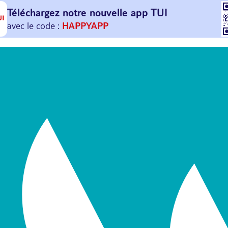
Téléchargez notre nouvelle
app TUI
Et profitez de
30€ offerts*
sur votre
prochain
voyage !
avec le code :
HAPPYAPP