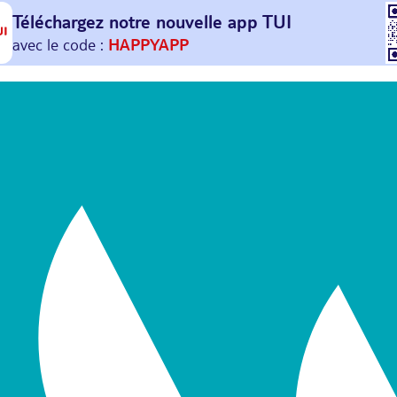
Téléchargez notre nouvelle
app TUI
Et profitez de
30€ offerts*
sur votre
prochain
voyage !
avec le code :
HAPPYAPP