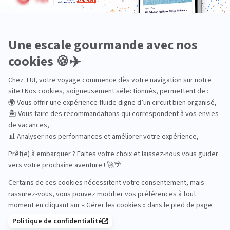
En train
Entre amis
Ethique
Golf
Hôtel de charme