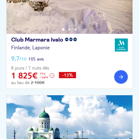
Club Marmara
Ivalo
Finlande, Laponie
9,7
/10
105 avis
8 jours / 7 nuits dès
1 825€
TTC
-13%
/ pers.
au lieu de
2 100€