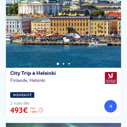
City Trip à
Helsinki
Finlande, Helsinki
NOUVEAUTÉ
2 nuits dès
493€
TTC
/ pers.