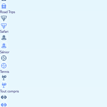
Road Trips
Safari
Sénior
Tennis
Tout compris