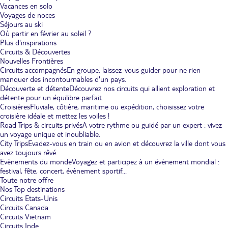
Vacances en solo
Voyages de noces
Séjours au ski
Où partir en février au soleil ?
Plus d'inspirations
Circuits & Découvertes
Nouvelles Frontières
Circuits accompagnés
En groupe, laissez-vous guider pour ne rien
manquer des incontournables d'un pays.
Découverte et détente
Découvrez nos circuits qui allient exploration et
détente pour un équilibre parfait.
Croisières
Fluviale, côtière, maritime ou expédition, choisissez votre
croisière idéale et mettez les voiles !
Road Trips & circuits privés
A votre rythme ou guidé par un expert : vivez
un voyage unique et inoubliable.
City Trips
Evadez-vous en train ou en avion et découvrez la ville dont vous
avez toujours rêvé.
Evènements du monde
Voyagez et participez à un évènement mondial :
festival, fête, concert, évènement sportif...
Toute notre offre
Nos Top destinations
Circuits Etats-Unis
Circuits Canada
Circuits Vietnam
Circuits Inde