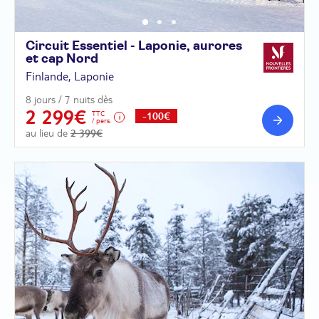
Circuit Essentiel - Laponie, aurores
et cap
Nord
Finlande, Laponie
8 jours / 7 nuits dès
2 299€
TTC
-100€
/ pers.
au lieu de
2 399€