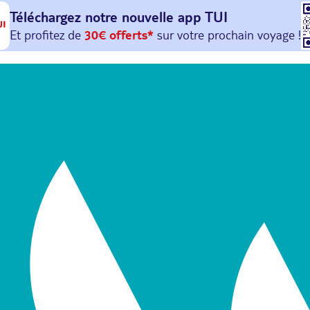
Téléchargez notre nouvelle
app TUI
Et profitez de
30€ offerts*
sur votre
prochain
voyage !
avec le code :
HAPPYAPP