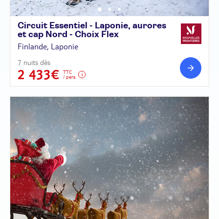
Circuit Essentiel - Laponie, aurores
et cap Nord - Choix
Flex
Finlande, Laponie
7 nuits dès
2 433€
TTC
/ pers.