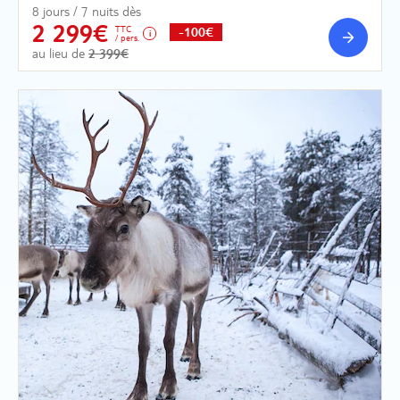
8 jours / 7 nuits dès
2 299€
TTC
-100€
/ pers.
au lieu de
2 399€