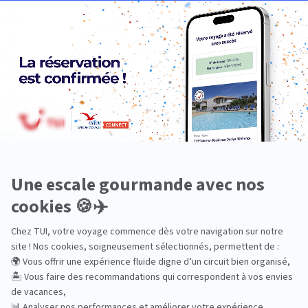
Dans les îles
Découverte
En couple
En famille
En solo