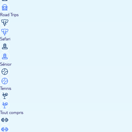
Road Trips
Safari
Sénior
Tennis
Tout compris