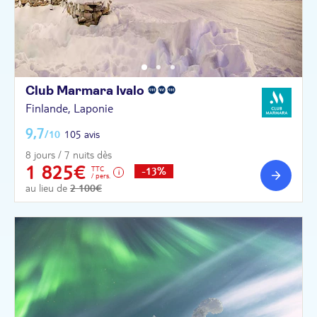
Club Marmara
Ivalo
Finlande, Laponie
9,7
/10
105 avis
8 jours / 7 nuits dès
1 825€
TTC
-13%
/ pers.
au lieu de
2 100€