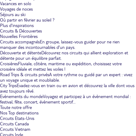
Vacances en solo
Voyages de noces
Séjours au ski
Où partir en février au soleil ?
Plus d'inspirations
Circuits & Découvertes
Nouvelles Frontières
Circuits accompagnés
En groupe, laissez-vous guider pour ne rien
manquer des incontournables d'un pays.
Découverte et détente
Découvrez nos circuits qui allient exploration et
détente pour un équilibre parfait.
Croisières
Fluviale, côtière, maritime ou expédition, choisissez votre
croisière idéale et mettez les voiles !
Road Trips & circuits privés
A votre rythme ou guidé par un expert : vivez
un voyage unique et inoubliable.
City Trips
Evadez-vous en train ou en avion et découvrez la ville dont vous
avez toujours rêvé.
Evènements du monde
Voyagez et participez à un évènement mondial :
festival, fête, concert, évènement sportif...
Toute notre offre
Nos Top destinations
Circuits Etats-Unis
Circuits Canada
Circuits Vietnam
Circuits Inde