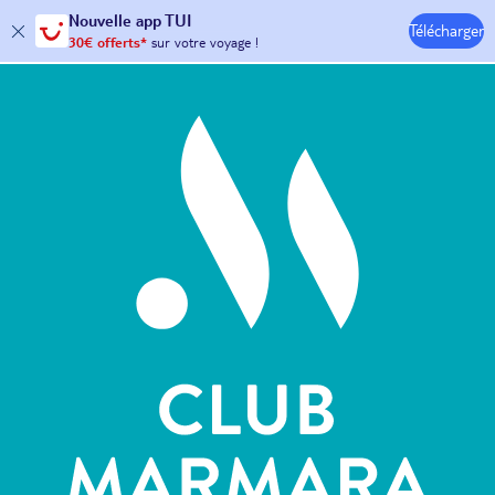
Nouvelle
app TUI
Télécharger
30€ offerts*
sur votre
voyage !
Hôtels & Clubs
avec le code :
HAPPYAPP