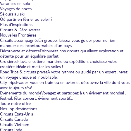
Vacances en solo
Voyages de noces
Séjours au ski
Où partir en février au soleil ?
Plus d'inspirations
Circuits & Découvertes
Nouvelles Frontières
Circuits accompagnés
En groupe, laissez-vous guider pour ne rien
manquer des incontournables d'un pays.
Découverte et détente
Découvrez nos circuits qui allient exploration et
détente pour un équilibre parfait.
Croisières
Fluviale, côtière, maritime ou expédition, choisissez votre
croisière idéale et mettez les voiles !
Road Trips & circuits privés
A votre rythme ou guidé par un expert : vivez
un voyage unique et inoubliable.
City Trips
Evadez-vous en train ou en avion et découvrez la ville dont vous
avez toujours rêvé.
Evènements du monde
Voyagez et participez à un évènement mondial :
festival, fête, concert, évènement sportif...
Toute notre offre
Nos Top destinations
Circuits Etats-Unis
Circuits Canada
Circuits Vietnam
Circuits Inde