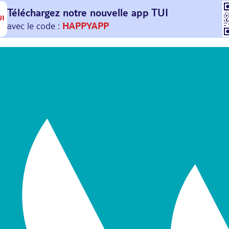
Téléchargez notre nouvelle
app TUI
Et profitez de
30€ offerts*
sur votre
prochain
voyage !
avec le code :
HAPPYAPP