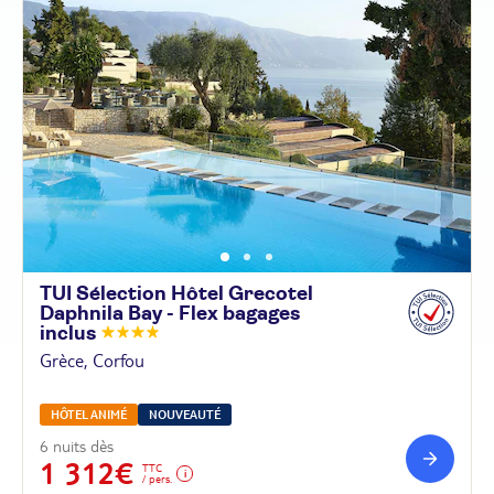
TUI Sélection Hôtel Grecotel
Daphnila Bay - Flex bagages
inclus
Grèce, Corfou
HÔTEL ANIMÉ
NOUVEAUTÉ
6 nuits dès
1 312€
TTC
/ pers.