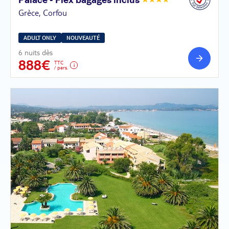
Palace - Flex bagages
inclus
Grèce, Corfou
ADULT ONLY
NOUVEAUTÉ
6 nuits dès
888€
TTC
/ pers.