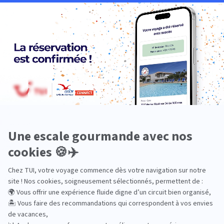
Dans les îles
Découverte
En couple
En famille
En solo