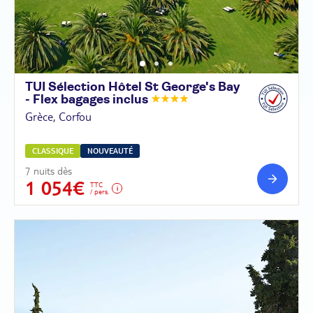
TUI Sélection Hôtel St George's Bay
- Flex bagages
inclus
Grèce, Corfou
CLASSIQUE
NOUVEAUTÉ
7 nuits dès
1 054€
TTC
/ pers.