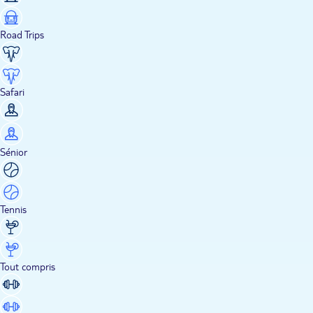
Road Trips
Safari
Sénior
Tennis
Tout compris