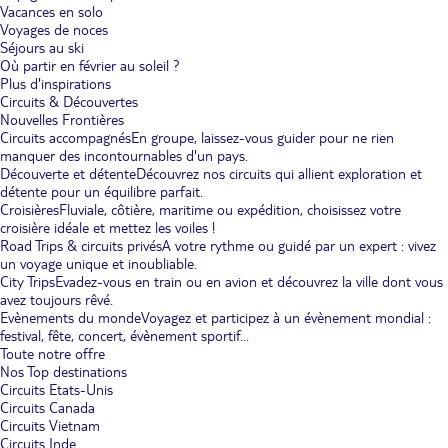
Vacances en solo
Voyages de noces
Séjours au ski
Où partir en février au soleil ?
Plus d'inspirations
Circuits & Découvertes
Nouvelles Frontières
Circuits accompagnés
En groupe, laissez-vous guider pour ne rien
manquer des incontournables d'un pays.
Découverte et détente
Découvrez nos circuits qui allient exploration et
détente pour un équilibre parfait.
Croisières
Fluviale, côtière, maritime ou expédition, choisissez votre
croisière idéale et mettez les voiles !
Road Trips & circuits privés
A votre rythme ou guidé par un expert : vivez
un voyage unique et inoubliable.
City Trips
Evadez-vous en train ou en avion et découvrez la ville dont vous
avez toujours rêvé.
Evènements du monde
Voyagez et participez à un évènement mondial :
festival, fête, concert, évènement sportif...
Toute notre offre
Nos Top destinations
Circuits Etats-Unis
Circuits Canada
Circuits Vietnam
Circuits Inde