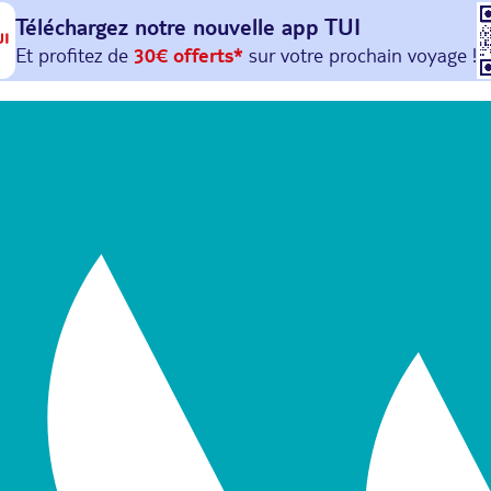
Téléchargez notre nouvelle
app TUI
Et profitez de
30€ offerts*
sur votre
prochain
voyage !
avec le code :
HAPPYAPP