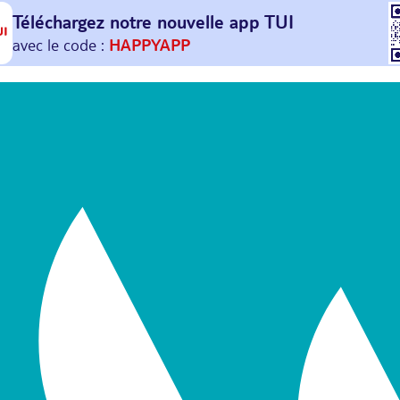
Téléchargez notre nouvelle
app TUI
Et profitez de
30€ offerts*
sur votre
prochain
voyage !
avec le code :
HAPPYAPP