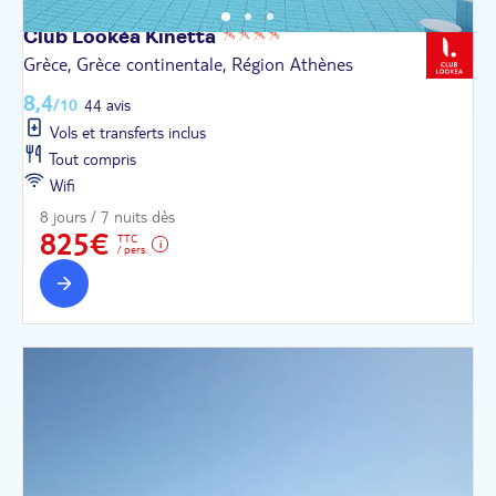
Club Lookéa
Kinetta
Grèce, Grèce continentale, Région Athènes
8,4
/10
44 avis
Vols et transferts inclus
Tout compris
Wifi
8 jours / 7 nuits dès
825€
TTC
/ pers.