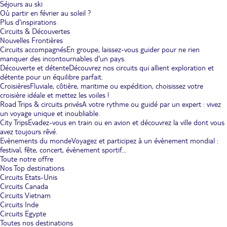
Séjours au ski
Où partir en février au soleil ?
Plus d'inspirations
Circuits & Découvertes
Nouvelles Frontières
Circuits accompagnés
En groupe, laissez-vous guider pour ne rien
manquer des incontournables d'un pays.
Découverte et détente
Découvrez nos circuits qui allient exploration et
détente pour un équilibre parfait.
Croisières
Fluviale, côtière, maritime ou expédition, choisissez votre
croisière idéale et mettez les voiles !
Road Trips & circuits privés
A votre rythme ou guidé par un expert : vivez
un voyage unique et inoubliable.
City Trips
Evadez-vous en train ou en avion et découvrez la ville dont vous
avez toujours rêvé.
Evènements du monde
Voyagez et participez à un évènement mondial :
festival, fête, concert, évènement sportif...
Toute notre offre
Nos Top destinations
Circuits Etats-Unis
Circuits Canada
Circuits Vietnam
Circuits Inde
Circuits Egypte
Toutes nos destinations