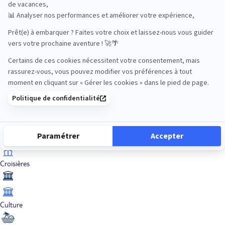
Bien-être
Circuits privés
City Trips
Croisières
Culture