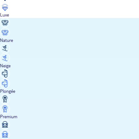
Luxe
Nature
Neige
Plongée
Premium